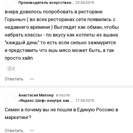
Производитель искусственного мяса Beyond Meat оценил себя в $1,2 млрд перед IPO
23.04.2019
вчера довелось попробовать в ресторане
Горыныч ( во всех ресторанах сети появились с
недавнего времени ) Выглядит как обман, чтобы
набрать классы - по вкусу как котлеты из ашана
"каждый день" то есть если сильно зажмурится
и представить что ешь мясо может быть, а так
просто хайп.
2
Ответить
Анастасия Миллер
в посте
«Яндекс.Шеф» изнутри: как устроено петербургское производство сервиса по доставке ужинов
17.04.2019
Семен а почему вы не пошли в Единую Россию в
маркетинг?
Ответить