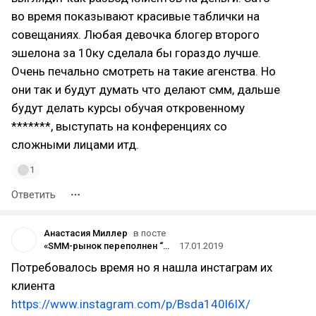
во время показывают красивые таблички на
совещаниях. Любая девочка блогер второго
эшелона за 10ку сделала бы гораздо лучше.
Очень печально смотреть на такие агенства. Но
они так и будут думать что делают смм, дальше
будут делать курсы обучая откровенному
*******, выступать на конференциях со
сложными лицами итд.
1
Ответить
Анастасия Миллер
в посте
«SMM-рынок переполнен “детскими” агентствами, которые работают за 10 тысяч рублей»: история создания Ideas из Петербурга
17.01.2019
Потребовалось время но я нашла инстаграм их
клиента
https://www.instagram.com/p/Bsda140l6lX/