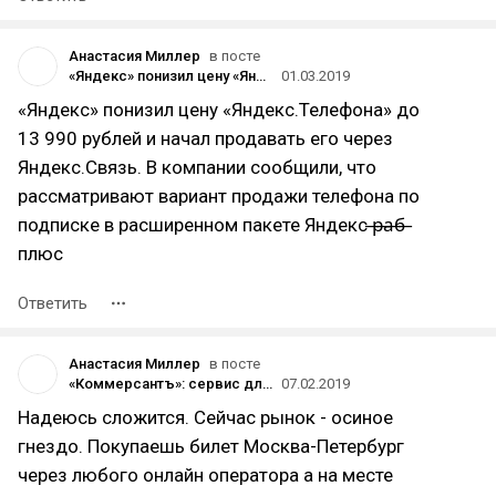
Анастасия Миллер
в посте
«Яндекс» понизил цену «Яндекс.Телефона» до 13 990 рублей и начал продавать его через «Связной» и «Евросеть»
01.03.2019
«Яндекс» понизил цену «Яндекс.Телефона» до
13 990 рублей и начал продавать его через
Яндекс.Связь. В компании сообщили, что
рассматривают вариант продажи телефона по
подписке в расширенном пакете Яндекс ̶р̶а̶б̶
плюс
Ответить
Анастасия Миллер
в посте
«Коммерсантъ»: сервис для междугородних поездок на автобусах FlixBus выйдет на рынок России
07.02.2019
Надеюсь сложится. Сейчас рынок - осиное
гнездо. Покупаешь билет Москва-Петербург
через любого онлайн оператора а на месте