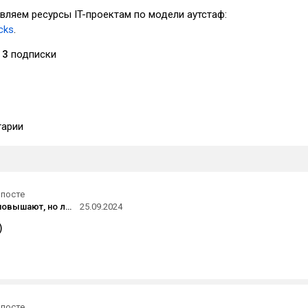
вляем ресурсы IT-проектам по модели аутстаф:
ocks
.
3
подписки
арии
 посте
«Зарплаты повышают, но людей всё равно нет»: Forbes — о дефиците кадров в ритейле
25.09.2024
)
 посте