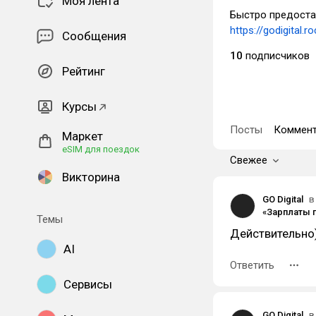
Моя лента
Быстро предоста
https://godigital.r
Сообщения
10
подписчиков
Рейтинг
Курсы
Посты
Коммент
Маркет
eSIM для поездок
Свежее
Викторина
GO Digital
в
Темы
Действительно
AI
Ответить
Сервисы
GO Digital
в