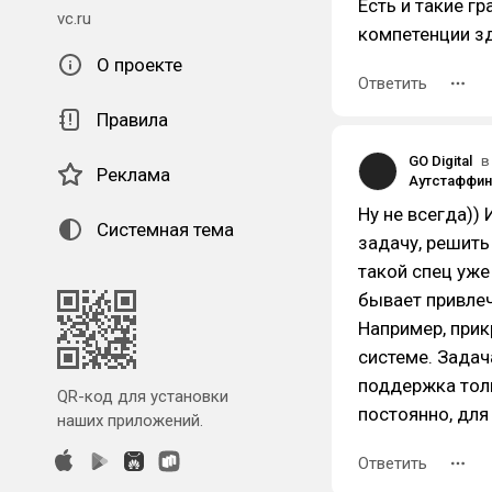
Есть и такие гр
vc.ru
компетенции зд
О проекте
Ответить
Правила
GO Digital
в
Реклама
Ну не всегда))
Системная тема
задачу, решить
такой спец уже
бывает привлеч
Например, прик
системе. Задач
поддержка толь
QR-код для установки
постоянно, для
наших приложений.
Ответить