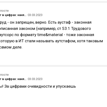
 посте
Аутстаффинг в цифрах: нанять в штат дешевле?
03.03.2023
руд - он запрещен, верно. Есть аустаф - законная
описанная законом (например, ст 53.1 Трудового
 аутсорс по формату time&material - тоже законная
которую в ИТ стали называть аутстафом, хотя таковым
 самом деле.
 посте
Аутстаффинг в цифрах: нанять в штат дешевле?
03.03.2023
ы! За цифрами очевидности и упускаешь