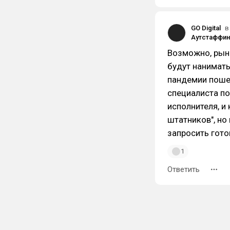
GO Digital
в
Возможно, рыно
будут нанимат
пандемии пошел
специалиста по
исполнителя, и 
штатников", но
запросить гот
1
Ответить