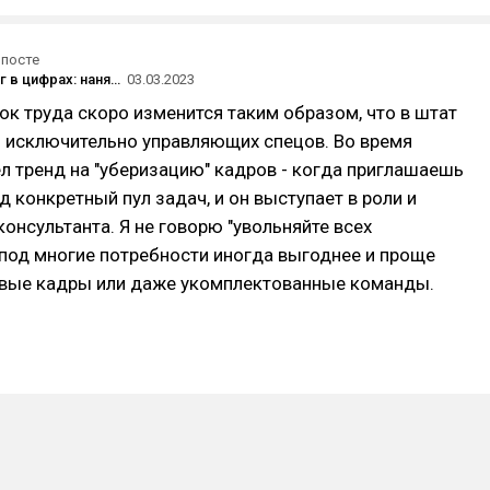
 посте
Аутстаффинг в цифрах: нанять в штат дешевле?
03.03.2023
к труда скоро изменится таким образом, что в штат
ь исключительно управляющих спецов. Во время
 тренд на "уберизацию" кадров - когда приглашаешь
д конкретный пул задач, и он выступает в роли и
консультанта. Я не говорю "увольняйте всех
 под многие потребности иногда выгоднее и проще
овые кадры или даже укомплектованные команды.