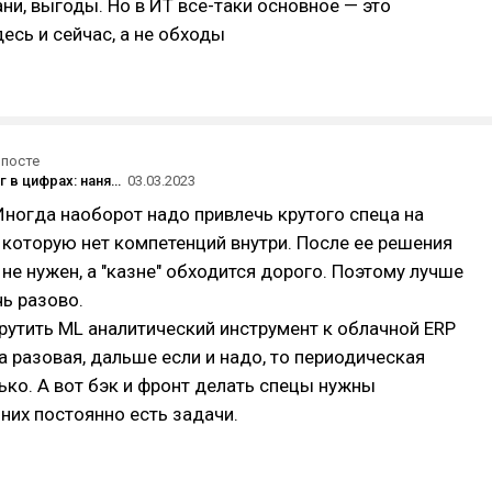
ани, выгоды. Но в ИТ все-таки основное — это
есь и сейчас, а не обходы
 посте
Аутстаффинг в цифрах: нанять в штат дешевле?
03.03.2023
 Иногда наоборот надо привлечь крутого спеца на
 которую нет компетенций внутри. После ее решения
 не нужен, а "казне" обходится дорого. Поэтому лучше
ь разово.
рутить ML аналитический инструмент к облачной ERP
а разовая, дальше если и надо, то периодическая
ко. А вот бэк и фронт делать спецы нужны
 них постоянно есть задачи.