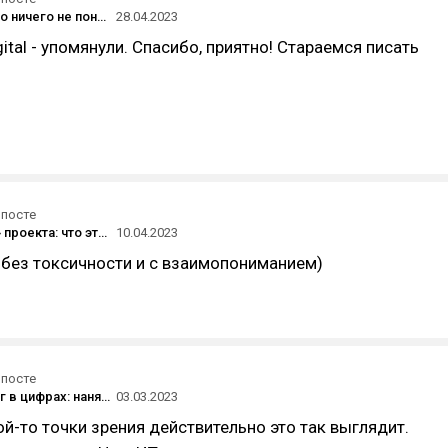
"Понятно, что ничего не понятно" и здоровье проекта: проектный дайджест #10
28.04.2023
igital - упомянули. Спасибо, приятно! Стараемся писать
 посте
«Здоровье» проекта: что это и причем здесь HR-специалист
10.04.2023
 без токсичности и с взаимопониманием)
 посте
Аутстаффинг в цифрах: нанять в штат дешевле?
03.03.2023
ой-то точки зрения действительно это так выглядит.