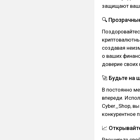
защищают ваши
🔍 Прозрачны
Поздоровайтес
криптовалютны
создавая неиз
о ваших финанс
доверие своих 
🚀 Будьте на 
В постоянно м
впереди. Испо
Cyber_Shop, вы
конкурентное п
📈 Открывайт
Расширьте сво