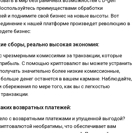
овать в мир безграничных возможностей с D-gen
 Воспользуйтесь преимуществами обработки
ей и поднимите свой бизнес на новые высоты. Вот
оединение к нашей платформе произведет революцию в
едете бизнес:
кие сборы, реально высокая экономия:
с чрезмерными комиссиями за транзакции, которые
прибыль. С помощью криптовалют вы можете устранить
получать значительно более низкие комиссионные,
о больше денег останется в вашем кармане. Наблюдайте,
и сбережения по мере того, как вы с легкостью
 транзакции.
каких возвратных платежей:
дело с возвратными платежами и упущенной выгодой?
риптовалютой необратимы, что обеспечивает вам