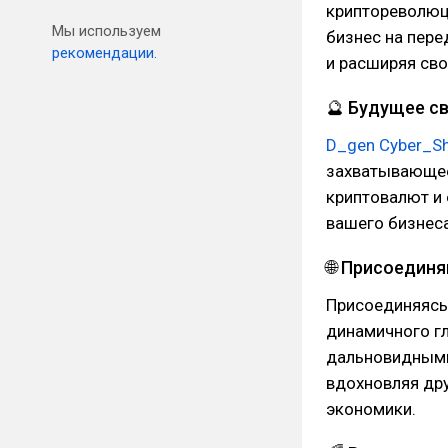
криптореволюц
Мы используем
бизнес на пере
рекомендации.
и расширяя сво
🔮 Будущее св
D_gen Cyber_S
захватывающее
криптовалют и 
вашего бизнеса
🌐 Присоедин
Присоединяясь
динамичного г
дальновидными
вдохновляя др
экономики.