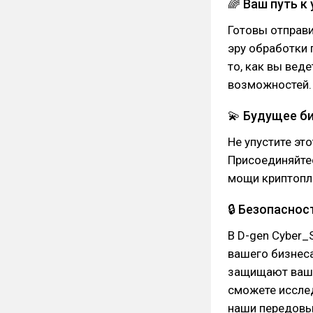
🌈 Ваш путь к
Готовы отправи
эру обработки 
то, как вы вед
возможностей.
💫 Будущее би
Не упустите эт
Присоединяйтес
мощи криптопл
🔒 Безопаснос
В D-gen Cyber
вашего бизнес
защищают ваши 
сможете исслед
наши передовы