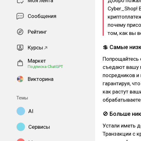
Моя лента
Добро пожал
Cyber_Shop!
Сообщения
криптоплатеж
почему прис
Рейтинг
том, как вы в
💲 Самые низ
Курсы
Попрощайтесь 
Маркет
съедают вашу 
Подписка ChatGPT
посредников и 
Викторина
гарантируя, чт
как растут ваш
Темы
обрабатываете
AI
🚫 Больше ни
Устали иметь 
Сервисы
Транзакции с к