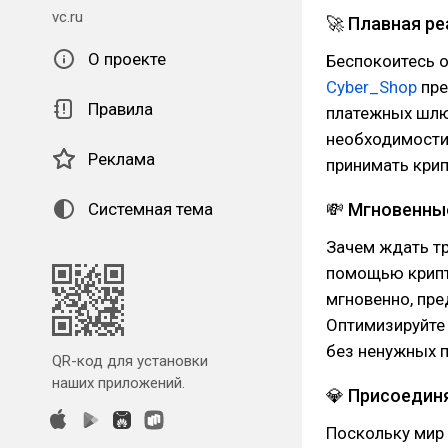
vc.ru
🚀 Плавная ре
О проекте
Беспокоитесь о
Cyber_Shop
пре
Правила
платежных шлюз
необходимости 
Реклама
принимать кри
Системная тема
💸 Мгновенны
Зачем ждать т
помощью крипт
мгновенно, пре
Оптимизируйте
без ненужных 
QR-код для установки
наших приложений.
💎 Присоедин
Поскольку мир 