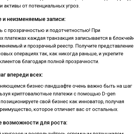
 активы от потенциальных угроз.
е и неизменяемые записи:
ь с прозрачностью и подотчетностью! При
х платежах каждая транзакция записывается в блокчейн
меняемый и прозрачный реестр. Получите представление
овых операциях так, как никогда раньше, и укрепите
клиентов благодаря полной прозрачности.
шаг впереди всех:
еняющемся бизнес-ландшафте очень важно быть на шаг
льзуя криптовалютные платежи с помощью D-gen
 позиционируете свой бизнес как инноватор, получая
реимущество, которое отличает вас от остальных.
е возможности для роста:
й кругозор и воспользуйтесь огромным потенциалом