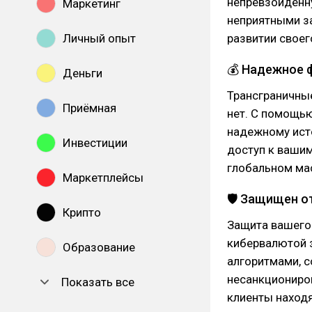
непревзойденн
Маркетинг
неприятными за
Личный опыт
развитии своег
💰 Надежное 
Деньги
Трансграничны
Приёмная
нет. С помощью
надежному исто
Инвестиции
доступ к вашим
глобальном ма
Маркетплейсы
🛡 Защищен о
Крипто
Защита вашего 
кибервалютой 
Образование
алгоритмами, 
несанкциониров
Показать все
клиенты находя