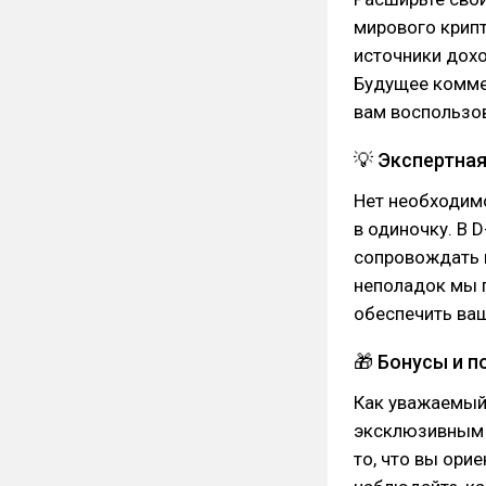
мирового крип
источники дохо
Будущее коммер
вам воспользо
💡 Экспертна
Нет необходим
в одиночку. В 
сопровождать в
неполадок мы 
обеспечить ваш
🎁 Бонусы и 
Как уважаемый 
эксклюзивным 
то, что вы ори