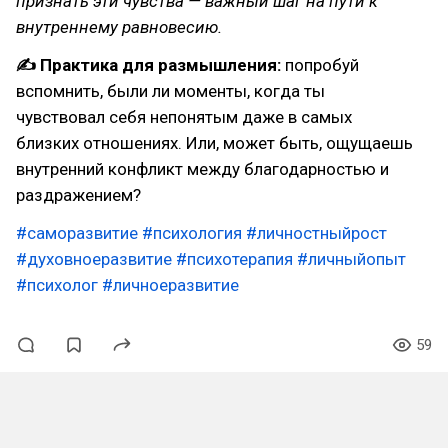
признать эти чувства — важный шаг на пути к
внутреннему равновесию.
✍ Практика для размышления:
попробуй
вспомнить, были ли моменты, когда ты
чувствовал себя непонятым даже в самых
близких отношениях. Или, может быть, ощущаешь
внутренний конфликт между благодарностью и
раздражением?
#саморазвитие
#психология
#личностныйрост
#духовноеразвитие
#психотерапия
#личныйопыт
#психолог
#личноеразвитие
59