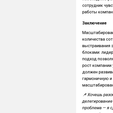
сотрудник чувс
работы компан
Заключение
Масштабирован
количества сот
выстраивания 
блоками: лидер
подход позволя
рост компании
должен развива
гармоничную и
масштабировани
📌 Хочешь разо
делегирование 
проблема — я 