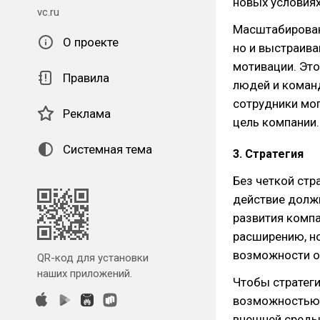
новых условиях
vc.ru
Масштабирован
О проекте
но и выстраива
мотивации. Это
Правила
людей и коман
сотрудники мог
Реклама
цель компании.
Системная тема
3. Стратегия
Без четкой стр
действие долж
развития компа
расширению, но
возможности о
QR-код для установки
наших приложений.
Чтобы стратеги
возможностью о
внешней среды.