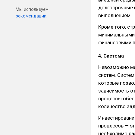
долгосрочные ц
Мы используем
выполнением.
рекомендации.
Кроме того, ст
минимальными 
финансовыми п
4. Система
Невозможно ма
систем. Систем
которые позвол
зависимость от
процессы обес
количество зад
Инвестирование
процессов — э
необходимо ра