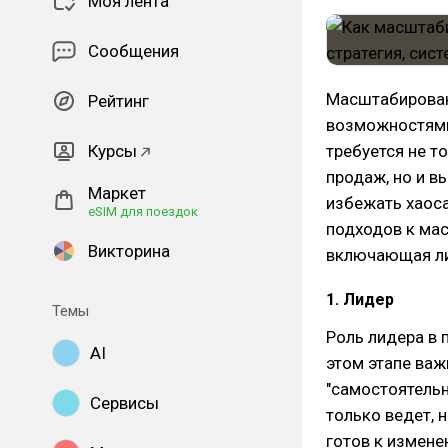
Моя лента
Сообщения
Масштабирован
Рейтинг
возможностями,
Курсы
требуется не т
продаж, но и в
Маркет
избежать хаос
eSIM для поездок
подходов к ма
Викторина
включающая лид
1. Лидер
Темы
Роль лидера в
AI
этом этапе важ
"самостоятельн
Сервисы
только ведет, 
готов к измене