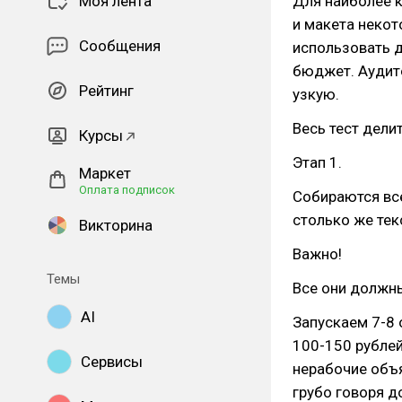
Моя лента
Для наиболее к
и макета некот
Сообщения
использовать д
бюджет. Аудит
Рейтинг
узкую.
Весь тест делит
Курсы
Этап 1.
Маркет
Оплата подписок
Собираются все
столько же тек
Викторина
Важно!
Темы
Все они должн
AI
Запускаем 7-8 
100-150 рублей
Сервисы
нерабочие объя
грубо говоря д