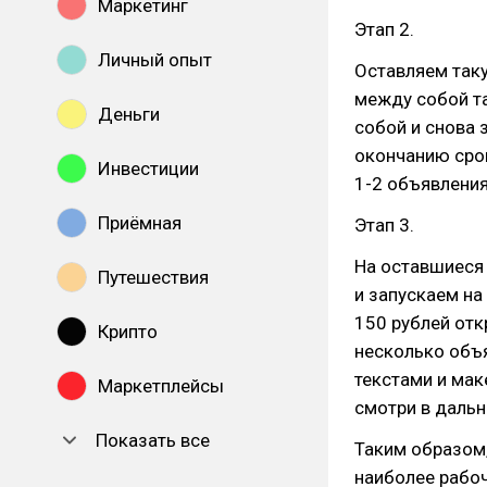
Маркетинг
Этап 2.
Личный опыт
Оставляем таку
между собой т
Деньги
собой и снова 
окончанию срок
Инвестиции
1-2 объявления
Приёмная
Этап 3.
На оставшиеся
Путешествия
и запускаем н
150 рублей отк
Крипто
несколько объя
текстами и мак
Маркетплейсы
смотри в дальн
Показать все
Таким образом,
наиболее рабоч