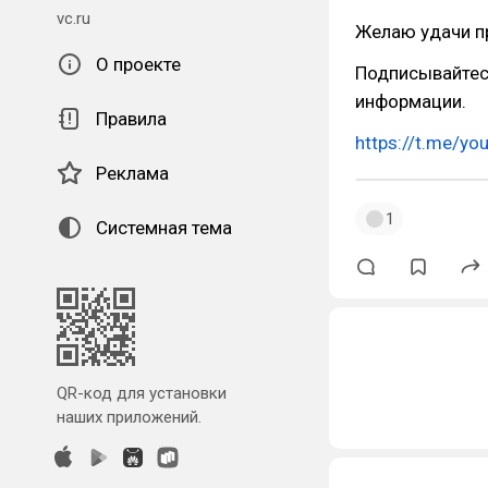
vc.ru
Желаю удачи пр
О проекте
Подписывайтес
информации.
Правила
https://t.me/yo
Реклама
1
Системная тема
QR-код для установки
наших приложений.