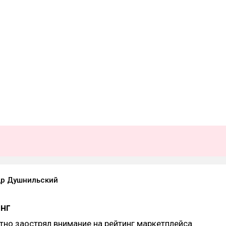
р Душнильский
инг
но заострял внимание на рейтинг маркетплейса