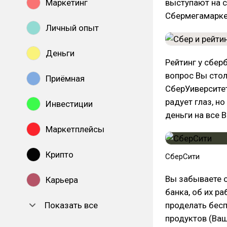
Маркетинг
выступают на с
Сбермегамарке
Личный опыт
Деньги
Рейтинг у сбер
вопрос Вы стол
Приёмная
СберУиверситет,
радует глаз, но
Инвестиции
деньги на все 
Маркетплейсы
Крипто
СберСити
Вы забываете 
Карьера
банка, об их р
Показать все
проделать бес
продуктов (Ваш