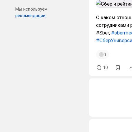
Мы используем
рекомендации.
О каком отнош
сотрудниками 
#Sber,
#sberme
#СберУниверси
1
10