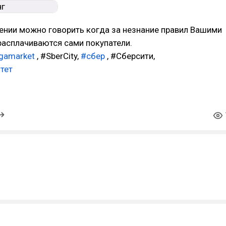
ении можно говорить когда за незнание правил Вашими
расплачиваются сами покупатели.
gamarket
, #SberCity,
#сбер
, #Сберсити,
тет