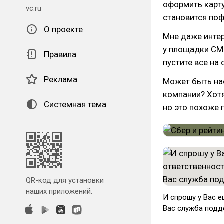
оформить карту
vc.ru
становится поф
О проекте
Мне даже интер
у площадки СМ
Правила
пустите все на
Реклама
Может быть на
компании? Хотя
Системная тема
но это похоже 
QR-код для установки
наших приложений.
И спрошу у Вас е
Вас служба подд