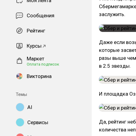
Моя лента
Сбермегамаркет
заслужить.
Сообщения
Рейтинг
Даже если возь
Курсы
которые засвет
разы выше чем 
Маркет
Оплата подписок
в 2.5 звезды.
Викторина
И площадка Озо
Темы
AI
Да, рейтинг не
Сервисы
количества неп