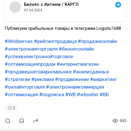
Бизнес с Китаем / КАРГО
07.04.2024
Публикуем прибыльные товары в телеграмм Logistic1688
#Wildberries
#рейтингпродавца
#продажионлайн
#электроннаяторговля
#бизнесонлайн
#успехвэлектроннойторговле
#оптимизацияпродаж
#интернетмагазин
#продавецнатоварномрынке
#анализданных
#стратегии
#реклама
#продвижение
#маркетинг
#онлайнторговля
#электроннаякоммерция
#оптимизация
#подписка
#WB
#wbseller
#ВБ
2
445