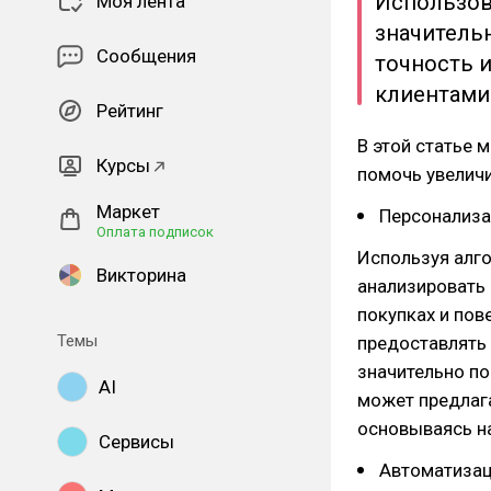
Использов
Моя лента
значитель
Сообщения
точность 
клиентами
Рейтинг
В этой статье 
Курсы
помочь увелич
Маркет
Персонализа
Оплата подписок
Используя алг
Викторина
анализировать 
покупках и пов
Темы
предоставлять
значительно п
AI
может предлага
основываясь на
Сервисы
Автоматизац