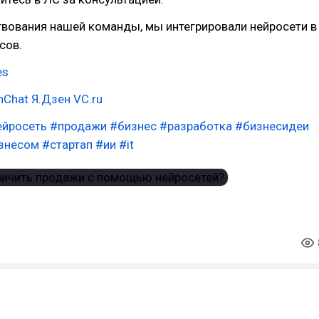
твования нашей команды, мы интегрировали нейросети в
сов.
es
nChat
Я.Дзен
VC.ru
ейросеть
#продажи
#бизнес
#разработка
#бизнесидеи
знесом
#стартап
#ии
#it