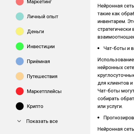
Маркетинг
Нейронная сет
такие как обра
Личный опыт
инвентарем. Эт
стратегически 
Деньги
взаимоотношени
Инвестиции
Чат-боты и 
Использование 
Приёмная
нейронных сете
круглосуточные
Путешествия
для клиентов и
Чат-боты могут
Маркетплейсы
собирать обрат
Крипто
или услуги.
Прогнозиров
Показать все
Нейронная сеть