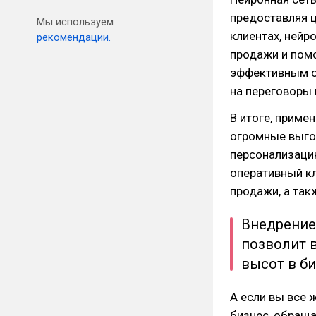
предоставляя ц
Мы используем
клиентах, ней
рекомендации.
продажи и помо
эффективным о
на переговоры 
В итоге, приме
огромные выго
персонализацию
оперативный кл
продажи, а так
Внедрение
позволит 
высот в би
А если вы все 
бизнес, обраща