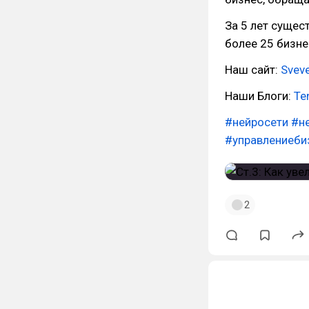
За 5 лет сущес
более 25 бизне
Наш сайт:
Svev
Наши Блоги:
Te
#нейросети
#н
#управлениеби
2