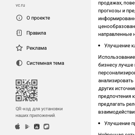
продажах, пове
vc.ru
прогнозы и пре
О проекте
информированн
ценообразовани
Правила
направленные н
Улучшение к
Реклама
Использование 
Системная тема
бизнесу лучше 
персонализиро
анализировать 
других источни
предпочтения к
предлагать рел
QR-код для установки
взаимодействи
наших приложений.
Улучшение п
Нейронная сет