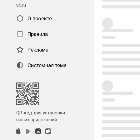
vc.ru
О проекте
Правила
Реклама
Системная тема
QR-код для установки
наших приложений.