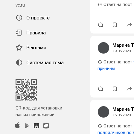
Ответ на пост
vc.ru
О проекте
Правила
Марина Т
Реклама
19.06.2023
Ответ на пост
Системная тема
причины
QR-код для установки
Марина Т
наших приложений.
16.06.2023
Ответ на пост
подрядчиков по 