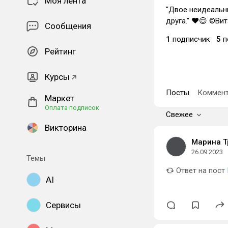
Моя лента
"Двое неидеальны
друга." ❤😌 ©Вит
Сообщения
1
подписчик
5
п
Рейтинг
Курсы
Посты
Коммент
Маркет
Оплата подписок
Свежее
Викторина
Марина Т
26.09.2023
Темы
Ответ на пост
AI
Сервисы