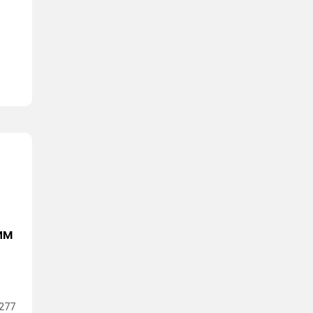
им
277