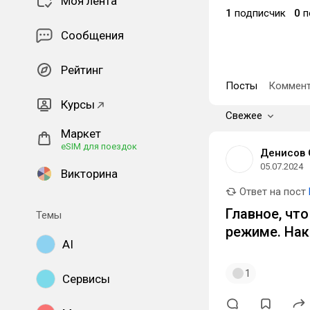
Моя лента
1
подписчик
0
п
Сообщения
Рейтинг
Посты
Коммент
Курсы
Свежее
Маркет
eSIM для поездок
Денисов 
05.07.2024
Викторина
Ответ на пост
Главное, чт
Темы
режиме. Нак
AI
1
Сервисы