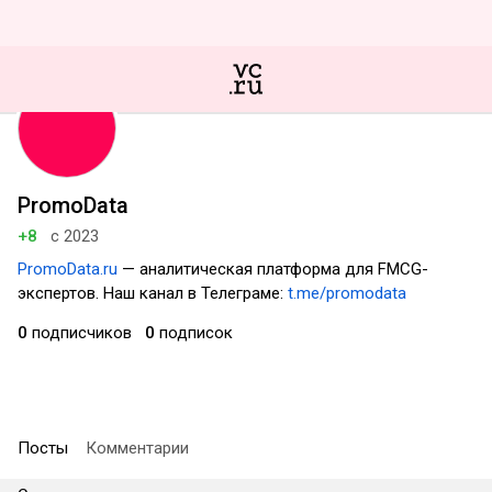
PromoData
+8
с 2023
PromoData.ru
— аналитическая платформа для FMCG-
экспертов. Наш канал в Телеграме:
t.me/promodata
0
подписчиков
0
подписок
Посты
Комментарии