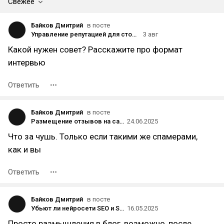
Свежее
Байков Дмитрий
в посте
Управление репутацией для стоматологов и стоматологических клиник
3 авг
Какой нужен совет? Расскажите про формат
интервью
Ответить
Байков Дмитрий
в посте
Размещение отзывов на сайтах-отзовиках. С чего начать и о чем нужно знать?
24.06.2025
Что за чушь. Только если такими же спамерами,
как и вы
Ответить
Байков Дмитрий
в посте
Убьют ли нейросети SEO и SERM?
16.05.2025
Просто размышления в блог, возможно, после