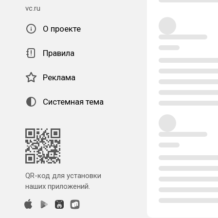
vc.ru
О проекте
Правила
Реклама
Системная тема
QR-код для установки
наших приложений.