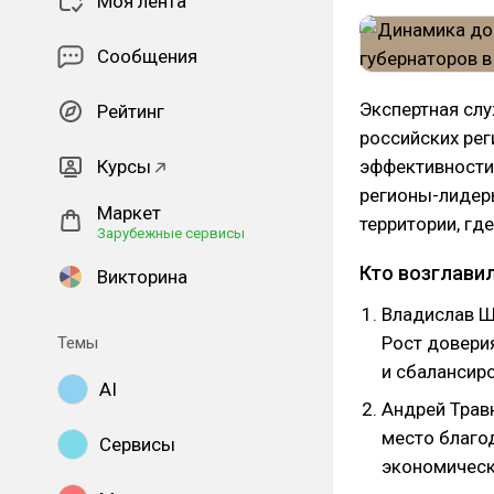
Моя лента
Сообщения
Экспертная сл
Рейтинг
российских рег
Курсы
эффективности 
регионы-лидеры
Маркет
территории, гд
Зарубежные сервисы
Кто возглавил
Викторина
Владислав Ш
Рост довери
Темы
и сбалансир
AI
Андрей Трав
место благо
Сервисы
экономическ