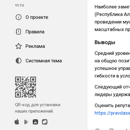
vc.ru
Наиболее заме
(Республика Ал
О проекте
проведении мун
масштабных пр
Правила
Выводы
Реклама
Средний уровен
Системная тема
на общую пози
успешное управ
гибкости в ус
Следующий отч
лидеры удержа
QR-код для установки
Оценить репут
наших приложений.
https://pravda