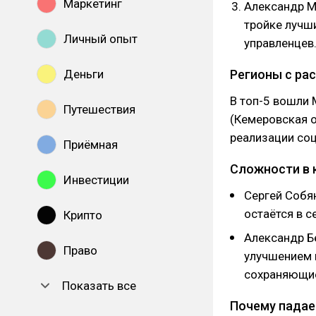
Маркетинг
Александр М
тройке лучш
Личный опыт
управленцев
Деньги
Регионы с ра
В топ-5 вошли 
Путешествия
(Кемеровская о
реализации соц
Приёмная
Сложности в 
Инвестиции
Сергей Собян
остаётся в с
Крипто
Александр Б
Право
улучшением 
сохраняющи
Показать все
Почему падае