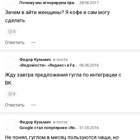
Почему мы игнорируем присылаемые тексты о женщинах в ИТ-индустрии
28.06.2017
Зачем в айти женщины? Я кофе и сам могу
сделать.
5
Ответить
Федор Кузьмич
в посте
«Ведомости»: «Яндекс» и Facebook начали переговоры о партнёрстве
06.06.2016
Жду завтра предложения гугла по интеграции с
ВК.
3
Ответить
Федор Кузьмич
в посте
Google стал популярнее «Яндекса» в России по данным TNS
31.05.2016
Не понял, гуглом в месяц пользуются чаще, но