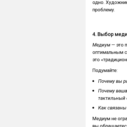
одно. Художник
проблему.
4. Выбор мед
Медиум
— это 
оптимальным сп
это «традицион
Подумайте:
Почему вы р
Почему ваша
тактильный 
Как связаны
Медиум не огра
вы обращаетес