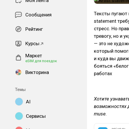
Моя лента
Тексты пугают 
Сообщения
statement треб
стресс. Но пра
Рейтинг
тревогу, но и у
Курсы
— это не худож
который помога
Маркет
и куда вы движ
eSIM для поездок
бояться «белог
Викторина
работах
Темы
Хотите узнават
AI
возможностях д
muse.
Сервисы
api.vc.ru