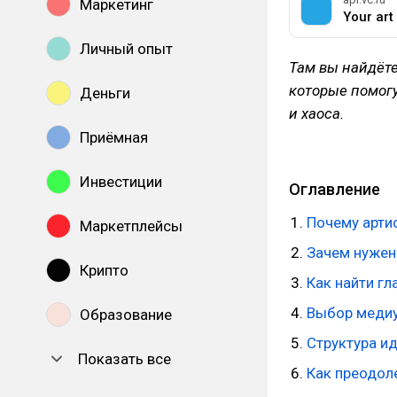
Маркетинг
Your ar
Личный опыт
Там вы найдёте
которые помогу
Деньги
и хаоса.
Приёмная
Инвестиции
Оглавление
Почему арти
Маркетплейсы
Зачем нужен 
Крипто
Как найти гл
Выбор медиу
Образование
Структура и
Показать все
Как преодол