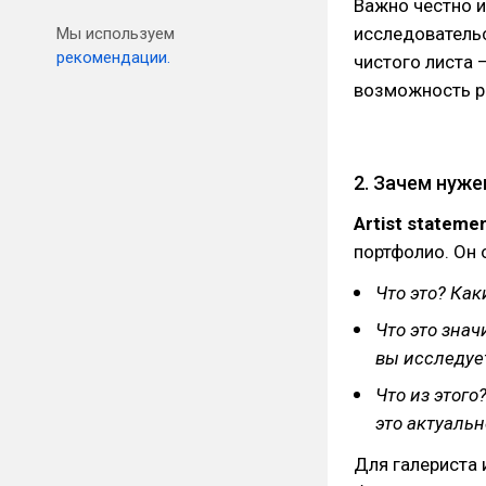
Важно честно и
исследовательс
Мы используем
рекомендации.
чистого листа 
возможность ра
2. Зачем нужен
Artist stateme
портфолио. Он 
Что это? Ка
Что это знач
вы исследуе
Что из этого
это актуальн
Для галериста 