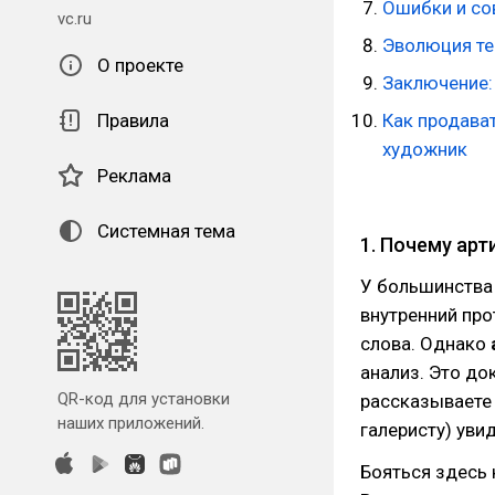
Ошибки и сов
vc.ru
Эволюция тек
О проекте
Заключение:
Правила
Как продава
художник
Реклама
Системная тема
1. Почему арт
У большинства
внутренний про
слова. Однако
анализ. Это до
QR-код для установки
рассказываете 
наших приложений.
галеристу) уви
Бояться здесь 