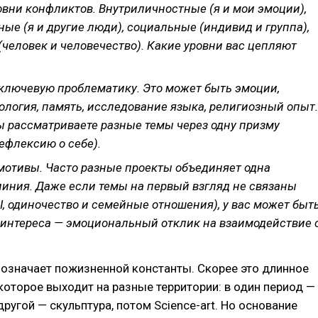
овни конфликтов. Внутриличностные (я и мои эмоции),
ые (я и другие люди), социальные (индивид и группа),
(человек и человечество). Какие уровни вас цепляют
ключевую проблематику. Это может быть эмоции,
ология, память, исследование языка, религиозный опыт.
ы рассматриваете разные темы через одну призму
ефлексию о себе).
мотивы. Часто разные проекты объединяет одна
линия. Даже если темы на первый взгляд не связаны
I, одиночество и семейные отношения), у вас может быт
 интереса — эмоциональный отклик на взаимодействие 
 означает пожизненной константы. Скорее это длинное
которое выходит на разные территории: в один период —
другой — скульптура, потом Science-art. Но основание