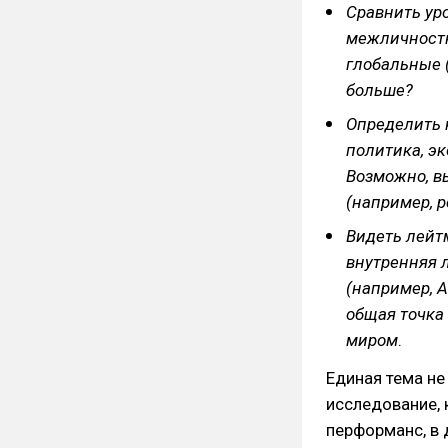
Сравнить ур
межличностн
глобальные 
больше?
Определить 
политика, эк
Возможно, в
(например, р
Видеть лейт
внутренняя 
(например, A
общая точка
миром
.
Единая тема не
исследование, 
перформанс, в 