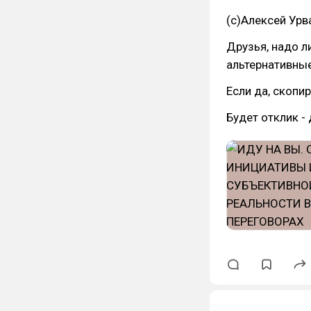
(c)Алексей Ур
Друзья, надо л
альтернативные
Если да, скопи
Будет отклик -