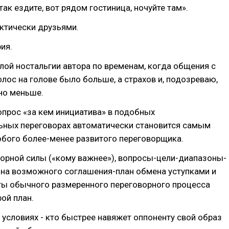
так ездите, вот рядом гостиница, ночуйте там».
ктически друзьями.
ия.
тлой ностальгии автора по временам, когда общения с
лос на голове было больше, а страхов и, подозреваю,
но меньше.
опрос «за кем инициатива» в подобных
ьных переговорах автоматически становится самым
бого более-менее развитого переговорщика.
орной силы («кому важнее»), вопросы-цели-диапазоны-
она возможного соглашения-план обмена уступками и
ты обычного размеренного переговорного процесса
рой план.
х условиях - кто быстрее навяжет оппоненту свой образ