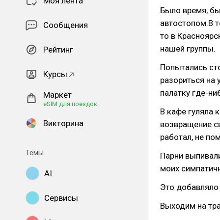
Моя лента
Было время, бы
автостопом.В т
Сообщения
то в Красноярс
нашей группы.
Рейтинг
Попытались сто
Курсы
разориться на 
палатку где-ни
Маркет
eSIM для поездок
В кафе гуляла 
Викторина
возвращение св
работал, не по
Темы
Парни выпивали
моих симпатичн
AI
Это добавляло 
Сервисы
Выходим на тра