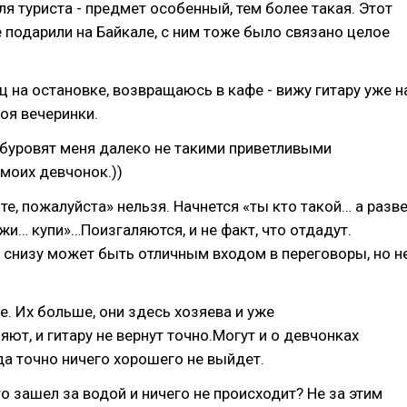
ля туриста - предмет особенный, тем более такая. Этот
 подарили на Байкале, с ним тоже было связано целое
 на остановке, возвращаюсь в кафе - вижу гитару уже н
роя вечеринки.
 буровят меня далеко не такими приветливыми
 моих девчонок.))
те, пожалуйста» нельзя. Начнется «ты кто такой… а разв
жи… купи»…Поизгаляются, и не факт, что отдадут.
снизу может быть отличным входом в переговоры, но н
е. Их больше, они здесь хозяева и уже
яют, и гитару не вернут точно.Могут и о девчонках
да точно ничего хорошего не выйдет.
то зашел за водой и ничего не происходит? Не за этим