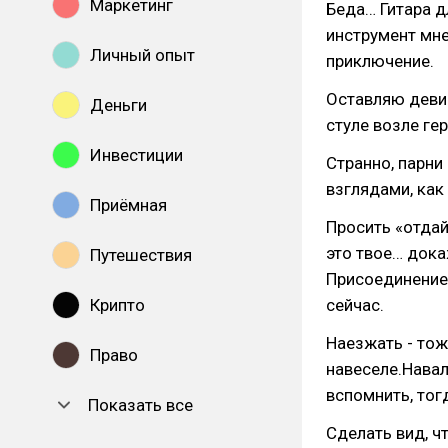
Маркетинг
Беда… Гитара д
инструмент мне
Личный опыт
приключение.
Оставляю девиц
Деньги
стуле возле ге
Инвестиции
Странно, парни
взглядами, как
Приёмная
Просить «отдай
это твое… дока
Путешествия
Присоединение 
Крипто
сейчас.
Наезжать - тож
Право
навеселе.Навал
вспомнить, тог
Показать все
Сделать вид, ч