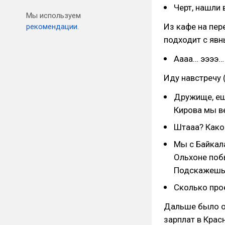
Черт, нашли
Мы используем
Из кафе на пер
рекомендации.
подходит с явн
Аааа… ээээ…
Иду навстречу 
Дружище, еще
Кирова мы в
Штааа? Како
Мы с Байкал
Ольхоне поб
Подскажешь,
Сколько про
Дальше было о
зарплат в Крас