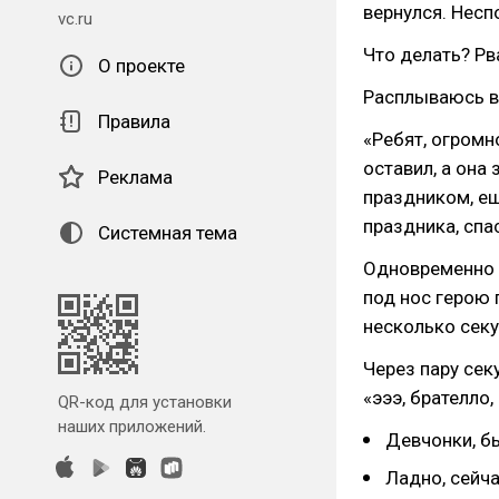
вернулся. Несп
vc.ru
Что делать? Рв
О проекте
Расплываюсь в 
Правила
«Ребят, огромн
оставил, а она
Реклама
праздником, ещ
праздника, спа
Системная тема
Одновременно 
под нос герою 
несколько секу
Через пару се
«эээ, брателло
QR-код для установки
наших приложений.
Девчонки, б
Ладно, сейча