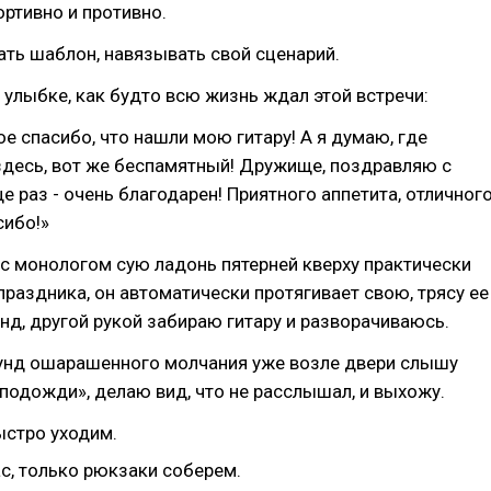
ортивно и противно.
ать шаблон, навязывать свой сценарий.
улыбке, как будто всю жизнь ждал этой встречи:
ое спасибо, что нашли мою гитару! А я думаю, где
 здесь, вот же беспамятный! Дружище, поздравляю с
е раз - очень благодарен! Приятного аппетита, отличног
сибо!»
с монологом сую ладонь пятерней кверху практически
праздника, он автоматически протягивает свою, трясу ее
нд, другой рукой забираю гитару и разворачиваюсь.
кунд ошарашенного молчания уже возле двери слышу
, подожди», делаю вид, что не расслышал, и выхожу.
ыстро уходим.
с, только рюкзаки соберем.