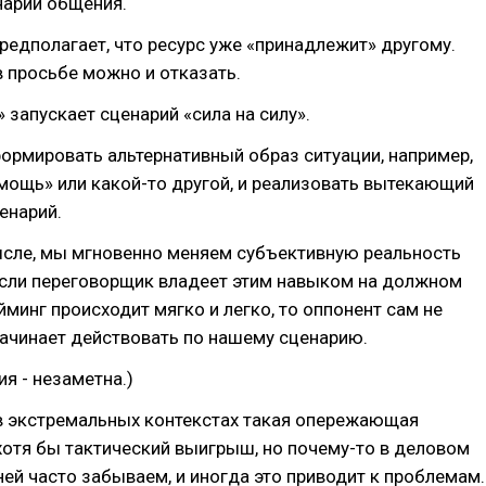
нарий общения.
редполагает, что ресурс уже «принадлежит» другому.
в просьбе можно и отказать.
 запускает сценарий «сила на силу».
ормировать альтернативный образ ситуации, например,
мощь» или какой-то другой, и реализовать вытекающий
ценарий.
ысле, мы мгновенно меняем субъективную реальность
Если переговорщик владеет этим навыком на должном
йминг происходит мягко и легко, то оппонент сам не
начинает действовать по нашему сценарию.
я - незаметна.)
 в экстремальных контекстах такая опережающая
хотя бы тактический выигрыш, но почему-то в деловом
ей часто забываем, и иногда это приводит к проблемам.