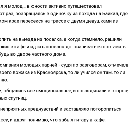
л я молод… в юности активно путешествовал
от раз, возвращаясь в одиночку из похода на Байкал, где
ком крае пересекся на трассе с двумя девушками из
пить на выезде из поселка, а когда стемнело, решили
ужин в кафе и идти в поселок договариваться поставить
будь во дворе частного дома.
компания молодых парней - судя по разговорам, отмечал
оего вожака из Красноярска, то ли учился он там, то ли
мню.
, общались все эмоциональнее, и поглядывали в сторон
ых спутниц.
неприятных предчувствий и заставляло поторопиться.
ссу, и вдруг понимаю, что забыл гитару в кафе.