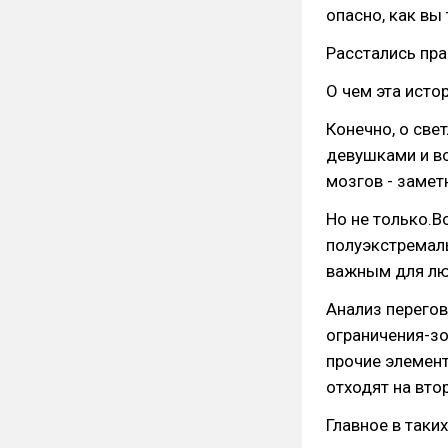
опасно, как вы 
Расстались пра
О чем эта истор
Конечно, о све
девушками и во
мозгов - замет
Но не только.В
полуэкстремал
важным для лю
Анализ перегов
ограничения-з
прочие элемен
отходят на вто
Главное в таки