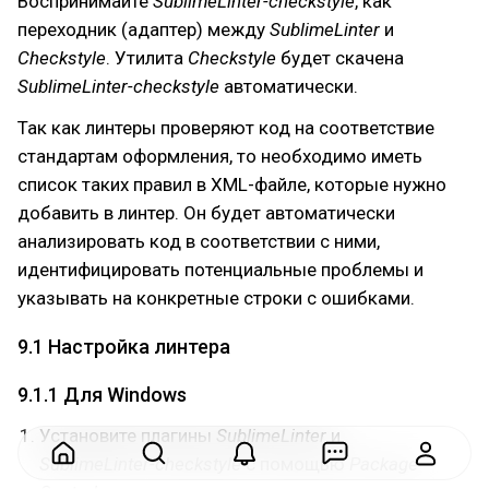
Воспринимайте
SublimeLinter-checkstyle
, как
переходник (адаптер) между
SublimeLinter
и
Checkstyle
. Утилита
Checkstyle
будет скачена
SublimeLinter-checkstyle
автоматически.
Так как линтеры проверяют код на соответствие
стандартам оформления, то необходимо иметь
список таких правил в XML-файле, которые нужно
добавить в линтер. Он будет автоматически
анализировать код в соответствии с ними,
идентифицировать потенциальные проблемы и
указывать на конкретные строки с ошибками.
9.1 Настройка линтера
9.1.1 Для Windows
Установите плагины
SublimeLinter
и
SublimeLinter-checkstyle
с помощью
Package