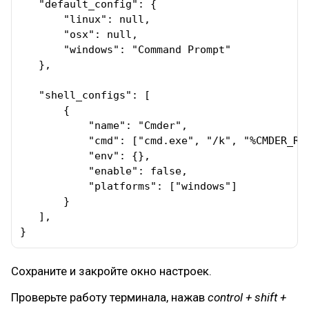
   "default_config": {

       "linux": null,

       "osx": null,

       "windows": "Command Prompt"

   },

   "shell_configs": [       

       {

           "name": "Cmder",

           "cmd": ["cmd.exe", "/k", "%CMDER_ROO
           "env": {},

           "enable": false,

           "platforms": ["windows"]

       }       

   ],

}
Сохраните и закройте окно настроек.
Проверьте работу терминала, нажав
control + shift +