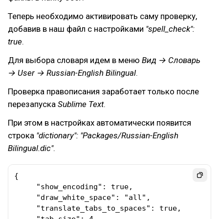
Теперь необходимо активировать саму проверку,
добавив в наш файл с настройками
"spell_check":
true
.
Для выбора словаря идем в меню
Вид → Словарь
→ User → Russian-English Bilingual
.
Проверка правописания заработает только после
перезапуска
Sublime Text
.
При этом в настройках автоматически появится
строка
"dictionary": "Packages/Russian-English
Bilingual.dic"
.
{

     "show_encoding": true,

     "draw_white_space": "all",

     "translate_tabs_to_spaces": true,
