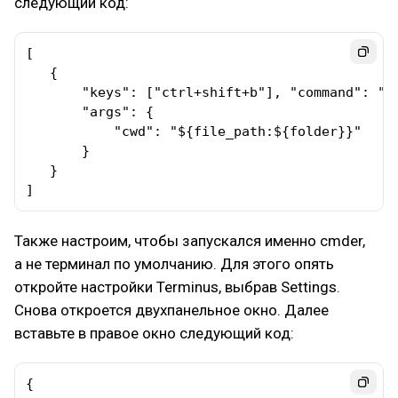
следующий код:
[

   { 

       "keys": ["ctrl+shift+b"], "command": "to
       "args": {

           "cwd": "${file_path:${folder}}"

       }

   }

]
Также настроим, чтобы запускался именно cmder,
а не терминал по умолчанию. Для этого опять
откройте настройки Terminus, выбрав Settings.
Снова откроется двухпанельное окно. Далее
вставьте в правое окно следующий код:
{
