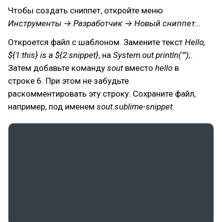
Чтобы создать сниппет, откройте меню
Инструменты → Разработчик → Новый сниппет…
Откроется файл с шаблоном. Замените текст
Hello,
${1:this} is a ${2:snippet}
, на
System.out.println("");
.
Затем добавьте команду
sout
вместо
hello
в
строке 6. При этом не забудьте
раскомментировать эту строку. Сохраните файл,
например, под именем
sout.sublime-snippet
.