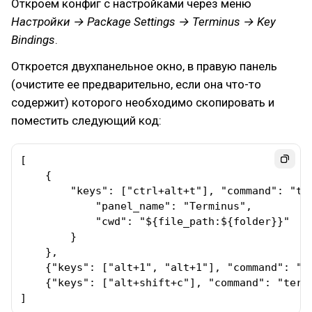
Откроем конфиг с настройками через меню
Настройки → Package Settings → Terminus → Key
Bindings
.
Откроется двухпанельное окно, в правую панель
(очистите ее предварительно, если она что-то
содержит) которого необходимо скопировать и
поместить следующий код:
[

    { 

        "keys": ["ctrl+alt+t"], "command": "ter
            "panel_name": "Terminus",

            "cwd": "${file_path:${folder}}"

        }

    },

    {"keys": ["alt+1", "alt+1"], "command": "to
    {"keys": ["alt+shift+c"], "command": "termi
]