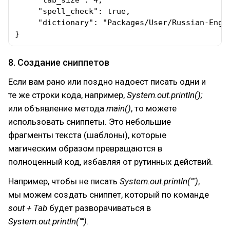
     "tab_size": 4,

     "spell_check": true,

     "dictionary": "Packages/User/Russian-Engli
}
8. Создание сниппетов
Если вам рано или поздно надоест писать одни и
те же строки кода, например,
System.out.println();
или объявление метода
main()
, то можете
использовать сниппеты. Это небольшие
фрагменты текста (шаблоны), которые
магическим образом превращаются в
полноценный код, избавляя от рутинных действий.
Например, чтобы не писать
System.out.println("")
,
мы можем создать сниппет, который по команде
sout + Tab
будет разворачиваться в
System.out.println("")
.