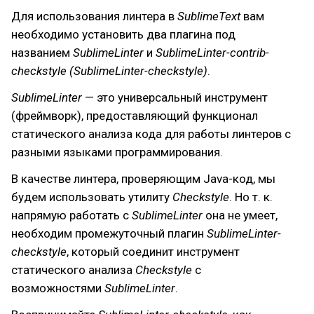
Для использования линтера в
SublimeText
вам
необходимо установить два плагина под
названием
SublimeLinter
и
SublimeLinter-contrib-
checkstyle (SublimeLinter-checkstyle)
.
SublimeLinter
— это универсальный инструмент
(фреймворк), предоставляющий функционал
статического анализа кода для работы линтеров с
разными языками программирования.
В качестве линтера, проверяющим Java-код, мы
будем использовать утилиту
Checkstyle
. Но т. к.
напрямую работать с
SublimeLinter
она не умеет,
необходим промежуточный плагин
SublimeLinter-
checkstyle
, который соединит инструмент
статического анализа
Checkstyle
с
возможностями
SublimeLinter
.