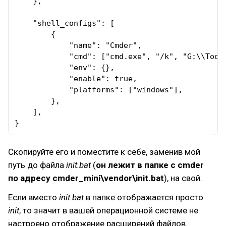
    },

    "shell_configs": [

        {

            "name": "Cmder",

            "cmd": ["cmd.exe", "/k", "G:\\Tools
            "env": {},

            "enable": true,

            "platforms": ["windows"],

        },

    ],

}
Скопируйте его и поместите к себе, заменив мой
путь до файла
init.bat
(
он лежит в папке с cmder
по адресу cmder_mini\vendor\init.bat
), на свой.
Если вместо
init.bat
в папке отображается просто
init
, то значит в вашей операционной системе не
настроено отображение расширений файлов.