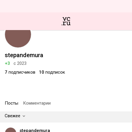
stepandemura
+3
с 2023
7
подписчиков
10
подписок
Посты
Комментарии
Свежее
stepandemura