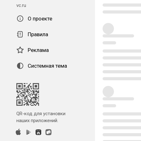
vc.ru
О проекте
Правила
Реклама
Системная тема
QR-код для установки
наших приложений.