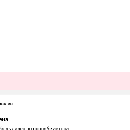
удален
ена
был удалён по просьбе автора.