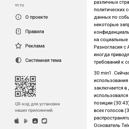
различных стра
vc.ru
политических с
О проекте
данных по собы
некоторые зап
Правила
конфиденциальн
на социальные 
Реклама
Разногласия с 
иногда приводя
Системная тема
требований к 
30 min1. Сейча
использования 
заключается в 
использовался
позиции (30:43
QR-код для установки
всех голосов (
наших приложений.
распространять
Основатель Tel