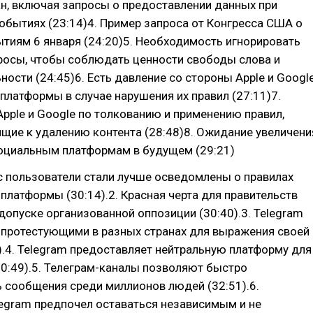
н, включая запросы о предоставлении данных при
обытиях (23:14)4. Пример запроса от Конгресса США о
тиям 6 января (24:20)5. Необходимость игнорировать
росы, чтобы соблюдать ценности свободы слова и
ости (24:45)6. Есть давление со стороны Apple и Googl
платформы в случае нарушения их правил (27:11)7.
Apple и Google по толкованию и применению правил,
щие к удалению контента (28:48)8. Ожидание увеличени
социальным платформам в будущем (29:21)
с пользователи стали лучше осведомлены о правилах
платформы (30:14).2. Красная черта для правительств
допуске организованной оппозиции (30:40).3. Telegram
 протестующими в разных странах для выражения своей
).4. Telegram предоставляет нейтральную платформу для
30:49).5. Телеграм-каналы позволяют быстро
 сообщения среди миллионов людей (32:51).6.
egram предпочел оставаться независимым и не