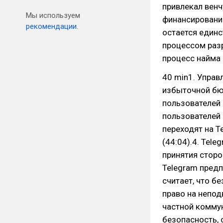
привлекал венч
Мы используем
финансирование
рекомендации.
остается един
процессом разр
процесс найма 
40 min1. Управ
избыточной бюр
пользователей
пользователей 
переходят на T
(44:04).4. Tel
принятия сторо
Telegram предп
считает, что б
право на непод
частной комму
безопасность, 