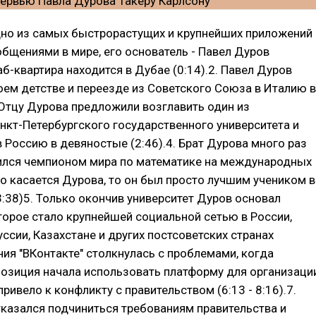
одно из самых быстрорастущих и крупнейших приложений
бщениями в мире, его основатель - Павел Дуров
аб-квартира находится в Дубае (0:14).2. Павел Дуров
оем детстве и переезде из Советского Союза в Италию в
. Отцу Дурова предложили возглавить один из
нкт-Петербургского государственного университета и
в Россию в девяностые (2:46).4. Брат Дурова много раз
ился чемпионом мира по математике на международных
о касается Дурова, то он был просто лучшим учеником в
3:38)5. Только окончив университет Дуров основал
оторое стало крупнейшей социальной сетью в России,
уссии, Казахстане и других постсоветских странах
ания "ВКонтакте" столкнулась с проблемами, когда
озиция начала использовать платформу для организаци
привело к конфликту с правительством (6:13 - 8:16).7.
казался подчиниться требованиям правительства и