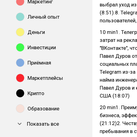
Маркетинг
выбрал уход из
(8:51).8. Teleg
Личный опыт
пользователей, 
Деньги
10 min1. Телег
затрат на рекл
Инвестиции
"ВКонтакте", ч
Павел Дуров от
Приёмная
социальных пла
Telegram из-за
Маркетплейсы
найма инженера
Павел Дуров и
Крипто
США (18:07)
20 min1. Преим
Образование
бизнеса, эффек
(21:12)2. Чест
Показать все
пребывания в с