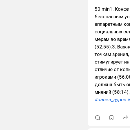
50 min1. Конф
безопасным ус
аппаратным ко
социальных сет
мерам во время
(52:55).3. Ва
точкам зрения,
стимулирует ин
отличие от ко
игроками (56:0
должна быть ог
мнений (58:14).
#павел_дуров