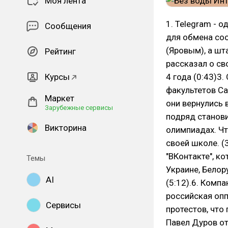
Моя лента
1. Telegram - 
Сообщения
для обмена соо
(Яровым), а шт
Рейтинг
рассказал о св
Курсы
4 года (0:43)3
факультетов Са
Маркет
они вернулись 
Зарубежные сервисы
подряд станов
Викторина
олимпиадах. Чт
своей школе. (
"ВКонтакте", к
Темы
Украине, Белор
AI
(5:12).6. Комп
российская опп
Сервисы
протестов, что 
Павел Дуров от