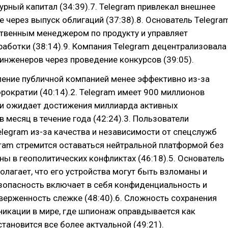
урный капитал (34:39).7. Telegram привлекал внешнее
 через выпуск облигаций (37:38).8. Основатель Telegra
ственным менеджером по продукту и управляет
аботки (38:14).9. Компания Telegram децентрализовала
инженеров через проведение конкурсов (39:05).
ление публичной компанией менее эффективно из-за
ократии (40:14).2. Telegram имеет 900 миллионов
 и ожидает достижения миллиарда активных
в месяц в течение года (42:24).3. Пользователи
elegram из-за качества и независимости от спецслужб
egram стремится оставаться нейтральной платформой без
ны в геополитических конфликтах (46:18).5. Основатель
олагает, что его устройства могут быть взломаны и
езопасность включает в себя конфиденциальность и
верженность слежке (48:40).6. Сложность сохранения
никации в мире, где шпионаж оправдывается как
становится все более актуальной (49:21).