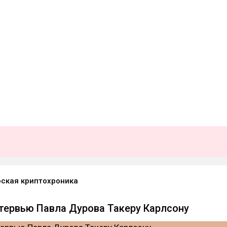
ская криптохроника
тервью Павла Дурова Такеру Карлсону