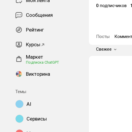
Моя лента
0
подписчиков
Сообщения
Рейтинг
Посты
Коммент
Курсы
Свежее
Маркет
Подписка ChatGPT
Викторина
Темы
AI
Сервисы