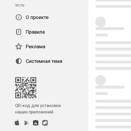
vc.ru
О проекте
Правила
Реклама
Системная тема
QR-код для установки
наших приложений.