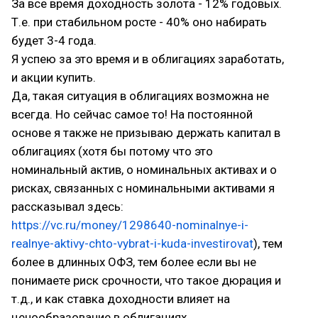
За все время доходность золота - 12% годовых.
Т.е. при стабильном росте - 40% оно набирать
будет 3-4 года.
Я успею за это время и в облигациях заработать,
и акции купить.
Да, такая ситуация в облигациях возможна не
всегда. Но сейчас самое то! На постоянной
основе я также не призываю держать капитал в
облигациях (хотя бы потому что это
номинальный актив, о номинальных активах и о
рисках, связанных с номинальными активами я
рассказывал здесь:
https://vc.ru/money/1298640-nominalnye-i-
realnye-aktivy-chto-vybrat-i-kuda-investirovat
), тем
более в длинных ОФЗ, тем более если вы не
понимаете риск срочности, что такое дюрация и
т.д., и как ставка доходности влияет на
ценообразование в облигациях.