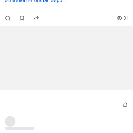
#triathlon
#ironman
#sport
31