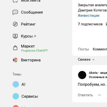
Моя лента
Закрытая аналит
Дмитрия Котегов
Сообщения
#инвестиции
Рейтинг
7
подписчиков
Курсы
Маркет
Посты
Коммент
Подписка ChatGPT
Свежее
Викторина
Abeta - акц
Темы
AI
Попробуем, но..
Ответить
Сервисы