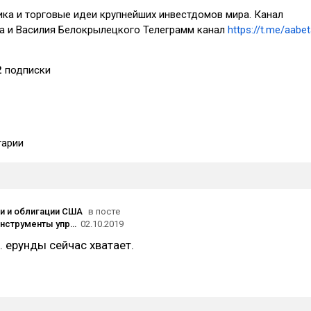
ика и торговые идеи крупнейших инвестдомов мира. Канал
а и Василия Белокрылецкого Телеграмм канал
https://t.me/aabe
2
подписки
арии
ии и облигации США
в посте
Основные инструменты управления криптоактивами для трейдеров и инвесторов
02.10.2019
. ерунды сейчас хватает.