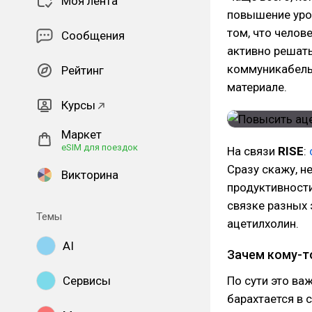
Моя лента
повышение уров
том, что челов
Сообщения
активно решат
коммуникабельн
Рейтинг
материале.
Курсы
Маркет
eSIM для поездок
На связи
RISE
:
Сразу скажу, н
Викторина
продуктивности
связке разных 
Темы
ацетилхолин.
AI
Зачем кому-т
Сервисы
По сути это ва
барахтается в 