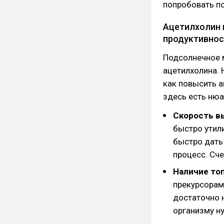
попробовать по
Ацетилхолин и
продуктивнос
Подсолнечное 
ацетилхолина. 
как повысить а
здесь есть ню
Скорость в
быстро утили
быстро дать
процесс. Сче
Наличие то
прекурсорам
достаточно 
организму ну