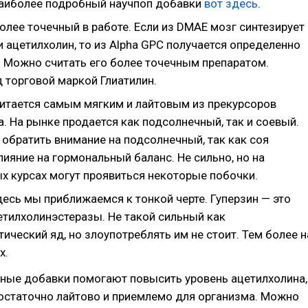
Наиболее подробный научпоп добавки
вот здесь
.
Более точечный в работе. Если из DMAE мозг синтезирует
и ацетилхолин, то из Alpha GPC получается определенно
. Можно считать его более точечным препаратом.
 торговой маркой Глиатилин.
читается самым мягким и лайтовым из прекурсоров
. На рынке продается как подсолнечный, так и соевый.
обратить внимание на подсолнечный, так как соя
ияние на гормональный баланс. Не сильно, но на
х курсах могут проявиться некоторые побочки.
десь мы приближаемся к тонкой черте. Гуперзин — это
етилхолинэстеразы. Не такой сильный как
ический яд, но злоупотреблять им не стоит. Тем более н
х.
нные добавки помогают повысить уровень ацетилхолина,
остаточно лайтово и приемлемо для организма. Можно