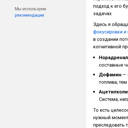
подход к его б
Мы используем
задачах.
рекомендации.
Здесь я обращ
фокусировки и
в создании пот
когнитивной пр
Норадрена
составные ча
Дофамин
— 
топлива, тем
Ацетилхол
Система, на
То есть целесо
нужный момент
преследовать т