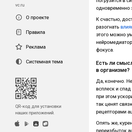
погрузится в с
vc.ru
одновременно з
О проекте
К счастью, до
разогнать
влия
Правила
этого можно у
нейромедиатор
Реклама
фокуса.
Системная тема
Есть ли смыс
в организме?
Да, конечно. Н
всплеск и спад
при этом ускор
так ценят связ
QR-код для установки
рецепторами а
наших приложений.
Опять же, куре
переизбыток ац