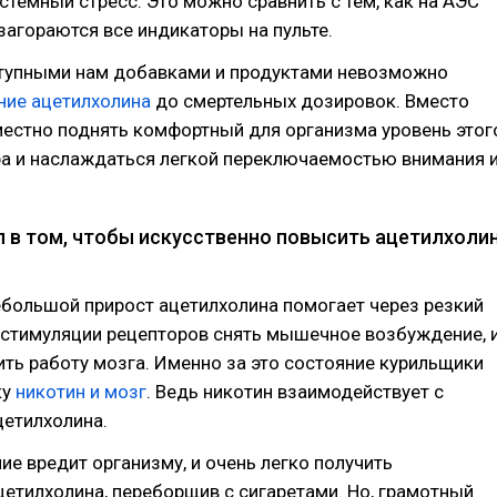
истемный стресс. Это можно сравнить с тем, как на АЭС
агораются все индикаторы на пульте.
ступными нам добавками и продуктами невозможно
ние ацетилхолина
до смертельных дозировок. Вместо
местно поднять комфортный для организма уровень этог
а и наслаждаться легкой переключаемостью внимания 
л в том, чтобы искусственно повысить ацетилхоли
ебольшой прирост ацетилхолина помогает через резкий
 стимуляции рецепторов снять мышечное возбуждение, 
ить работу мозга. Именно за это состояние курильщики
ку
никотин и мозг
. Ведь никотин взаимодействует с
цетилхолина.
ние вредит организму, и очень легко получить
етилхолина, переборщив с сигаретами. Но, грамотный