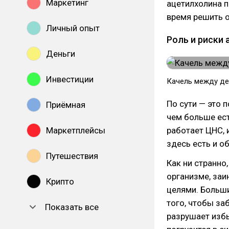
Маркетинг
ацетилхолина 
время решить о
Личный опыт
Роль и риски
Деньги
Инвестиции
Качель между д
По сути — это 
Приёмная
чем больше ест
Маркетплейсы
работает ЦНС,
здесь есть и о
Путешествия
Как ни странно
организме, заи
Крипто
целями. Больши
того, чтобы за
Показать все
разрушает избы