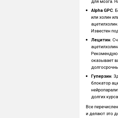
для мозга. 
Alpha GPС
. 
или холин ил
ацетилхолин
Известен под
Лецитин
. С
ацетилхолина
Рекомендую 
оказывает вл
долгосрочны
Гуперзин
. З
блокатор ац
нейропаралит
долгих курса
Все перечисле
и делают это д