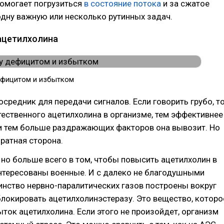
помогает погрузиться
в состояние потока
и за сжатое
дну важную или несколько рутинных задач.
 ацетилхолина
ефицитом и избытком
посредник для передачи сигналов. Если говорить грубо, т
ественного ацетилхолина в организме, тем эффективнее
 и тем больше раздражающих факторов она вывозит. Но
братная сторона.
, но больше всего в том, чтобы повысить ацетилхолин в
нтересованы военные. И с далеко не благодушными
нство нервно-паралитических газов построены вокруг
блокировать ацетилхолинэстеразу. Это вещество, которо
ток ацетилхолина. Если этого не произойдет, организм