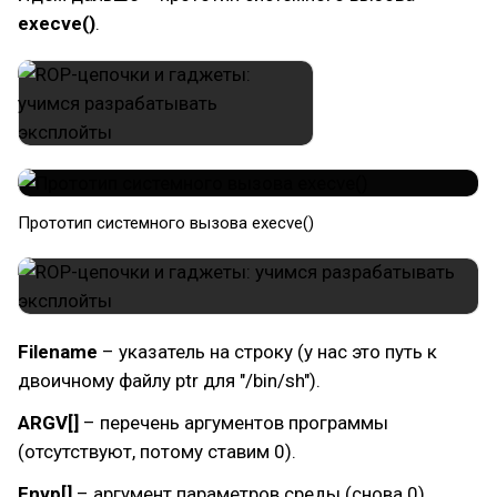
execve()
.
​Прототип системного вызова execve()
Filename
– указатель на строку (у нас это путь к
двоичному файлу ptr для "/bin/sh").
ARGV[]
– перечень аргументов программы
(отсутствуют, потому ставим 0).
Envp[]
– аргумент параметров среды (снова 0).