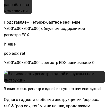
Подставляем четырехбайтное значение
'\x00\x00\x00\x00', обнуляем содержимое
регистра ECX.
И еще:
pop edx; ret
'\x00\x00\x00\x00' в регистр EDX записываем 0.
В списке есть регистр с одной из нужных нам инструкций​
Одного гаджета с обеими инструкциями "pop ecx;
ret" & "pop edx; ret" мы не нашли, продолжаем