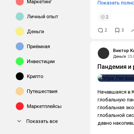
Маркетинг
Показать полн
Личный опыт
2
2
3
Деньги
Приёмная
Виктор 
Деньги
25.
Инвестиции
Пандемия и 
Крипто
Путешествия
Начавшаяся в К
глобальную па
Маркетплейсы
глобальная эко
глобальной сис
Показать все
давно накопив