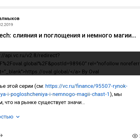
Калмыков
12.2019
ech: слияния и поглощения и немного магии...
ье этой серии (см:
https://vc.ru/finance/95507-rynok-
niya-i-pogloshcheniya-i-nemnogo-magii-chast-1
), мы
м, что на рынке существует значи…
остью