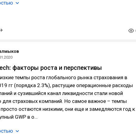
остью
Калмыков
01.2020
tech: факторы роста и перспективы
изкие темпы роста глобального рынка страхования в
19 гг (порядка 2.3%), растущие операционные расходы
аний и сузившийся канал ликвидности стали новой
 для страховых компаний. Но самое важное – темпы
 просто остаются низкими, они еще и замедляются год к
купный GWP в о…
остью