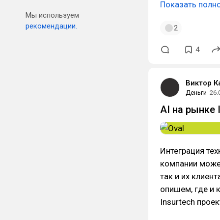
Показать полн
Мы используем
рекомендации.
2
4
Виктор 
Деньги
26.
AI на рынке 
Интеграция тех
компании може
так и их клиен
опишем, где и 
Insurtech проек