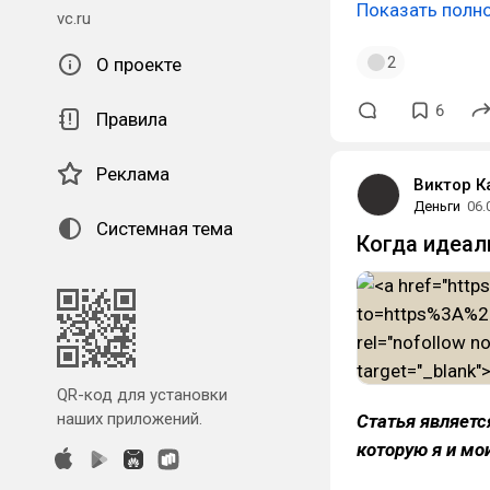
Показать полн
vc.ru
2
О проекте
6
Правила
Реклама
Виктор 
Деньги
06.
Системная тема
Когда идеа
QR-код для установки
наших приложений.
Статья являет
которую я и мо