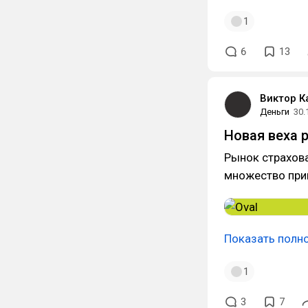
1
6
13
Виктор 
Деньги
30.
Новая веха 
Рынок страхов
множество при
Показать полн
1
3
7