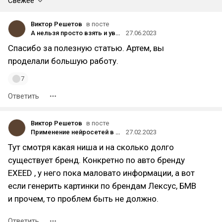
Свежее
Виктор Решетов
в посте
А нельзя просто взять и увидеть все китайские машины на одной картинке?
27.06.2023
Спасибо за полезную статью. Артем, вы
проделали большую работу.
7
Ответить
Виктор Решетов
в посте
Применение нейросетей в контекстной рекламе регионального автодилера
27.02.2023
Тут смотря какая ниша и на сколько долго
существует бренд. Конкретно по авто бренду
EXEED , у него пока маловато информации, а вот
если генерить картинки по брендам Лексус, БМВ
и прочем, то проблем быть не должно.
Ответить