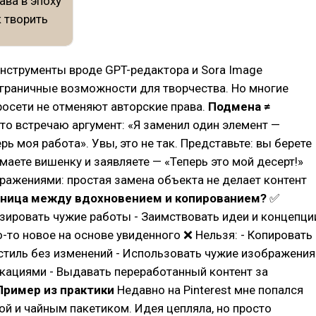
нструменты вроде GPT-редактора и Sora Image
граничные возможности для творчества. Но многие
осети не отменяют авторские права.
Подмена ≠
то встречаю аргумент: «Я заменил один элемент —
ерь моя работа». Увы, это не так. Представьте: вы берете
имаете вишенку и заявляете — «Теперь это мой десерт!»
бражениями: простая замена объекта не делает контент
аница между вдохновением и копированием?
✅
зировать чужие работы - Заимствовать идеи и концепци
о-то новое на основе увиденного ❌ Нельзя: - Копировать
стиль без изменений - Использовать чужие изображения
кациями - Выдавать переработанный контент за
Пример из практики
Недавно на Pinterest мне попался
ой и чайным пакетиком. Идея цепляла, но просто