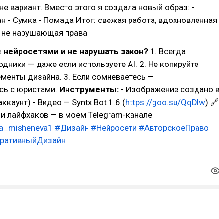
не вариант. Вместо этого я создала новый образ: -
 - Сумка - Помада Итог: свежая работа, вдохновленная
 не нарушающая права.
с нейросетями и не нарушать закон?
1. Всегда
одники — даже если используете AI. 2. Не копируйте
менты дизайна. 3. Если сомневаетесь —
сь с юристами.
Инструменты:
- Изображение создано 
ккаунт) - Видео — Syntx Bot 1.6 (
https://goo.su/QqDlw
) 🔗
и лайфхаков — в моем Telegram-канале:
ata_misheneva1
#Дизайн
#Нейросети
#АвторскоеПраво
еративныйДизайн