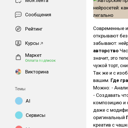
Моя лента
Сообщения
Современные и
Рейтинг
открывают без
Курсы
забывают: нейр
авторство
Час
Маркет
значит, это теп
Оплата подписок
чужой торт, сн
Викторина
Так же и с изо
вашим.
Где гр
Можно: - Анали
Темы
- Создавать чт
AI
композицию и 
даже с модифи
Сервисы
оригинальный
креатив с чашк