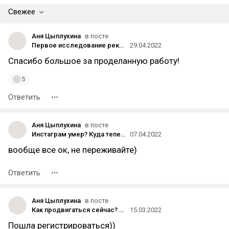
Свежее
Аня Цыплухина
в посте
Первое исследование рекламы в подкастах в России: популярные форматы, рекламодатели и отношение аудитории
29.04.2022
Спасибо большое за проделанную работу!
5
Ответить
Аня Цыплухина
в посте
Инстаграм умер? Куда теперь идти с личным брендом и нужен ли он вообще?
07.04.2022
вообще все ок, не переживайте)
Ответить
Аня Цыплухина
в посте
Как продвигаться сейчас? Инстаграм закрывают, ТикТок уже закрыт, на очереди Ютуб…
15.03.2022
Пошла регистрироваться))