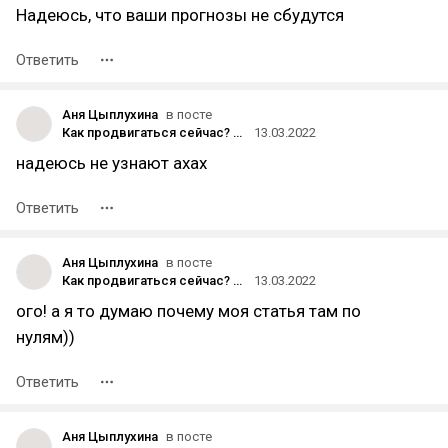
Надеюсь, что ваши прогнозы не сбудутся
Ответить
Аня Цыплухина
в посте
Как продвигаться сейчас? Инстаграм закрывают, ТикТок уже закрыт, на очереди Ютуб…
13.03.2022
надеюсь не узнают ахах
Ответить
Аня Цыплухина
в посте
Как продвигаться сейчас? Инстаграм закрывают, ТикТок уже закрыт, на очереди Ютуб…
13.03.2022
ого! а я то думаю почему моя статья там по
нулям))
Ответить
Аня Цыплухина
в посте