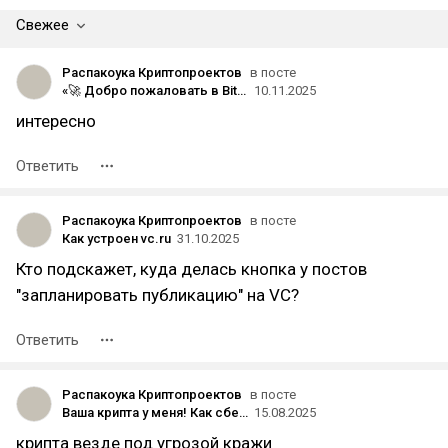
Свежее
Распакоука Криптопроектов
в посте
«🚀 Добро пожаловать в Bit24hours — Быстрый, Надёжный и Прозрачный Криптообмен»
10.11.2025
интересно
Ответить
Распакоука Криптопроектов
в посте
Как устроен vc.ru
31.10.2025
Кто подскажет, куда делась кнопка у постов
"запланировать публикацию" на VC?
Ответить
Распакоука Криптопроектов
в посте
Ваша крипта у меня! Как сберечь вклад в usdt?
15.08.2025
крипта везде под угрозой кражи