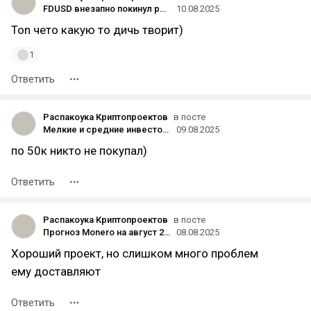
FDUSD внезапно покинул рынок TON
10.08.2025
Тоn чето какую то дичь творит)
1
Ответить
Распакоука Криптопроектов
в посте
Мелкие и средние инвесторы скупают биткоин быстрее, чем его добывают майнеры
09.08.2025
по 50к никто не покупал)
Ответить
Распакоука Криптопроектов
в посте
Прогноз Monero на август 2025 года: чего ждать от XMR
08.08.2025
Хороший проект, но слишком много проблем
ему доставляют
Ответить