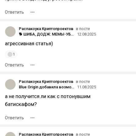
Ответить
Распакоука Криптопроектов
в посте
🐕 ШИБА, ДОДЖ: МЕМЫ-УБИЙЦЫ, Или Как Смешная Собака Сожрала Ваши Сбережения
12.08.2025
агрессивная статья)
1
Ответить
Распакоука Криптопроектов
в посте
Blue Origin добавила возможность оплаты полёта в космос с помощью криптовалюты
11.08.2025
а не получится ли как с потонувшим
батискафом?
Ответить
Распакоука Криптопроектов
в посте