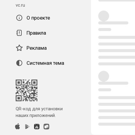
vc.ru
О проекте
Правила
Реклама
Системная тема
QR-код для установки
наших приложений.