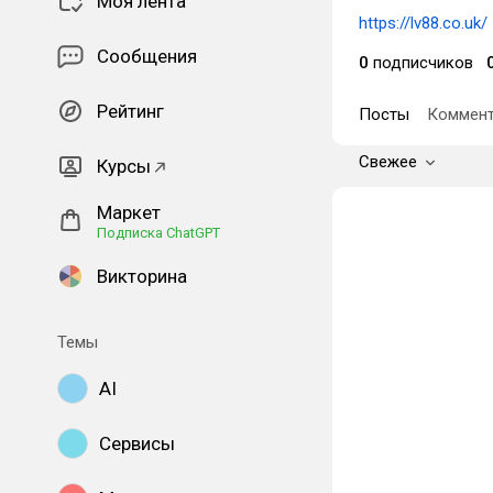
Моя лента
https://lv88.co.uk/
Сообщения
0
подписчиков
Рейтинг
Посты
Коммент
Свежее
Курсы
Маркет
Подписка ChatGPT
Викторина
Темы
AI
Сервисы