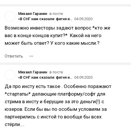
Михаил Гаранин
в посте
«В СНГ нам сказали: фигня и не взлетит»: сооснователь Restream из Украины — о $50 млн инвестиций и деньгах на стримерах
04.09.2020
Возможно инвесторы задают вопрос *кто же
вас в конце концов купит?* Какой на него
может быть ответ? У кого какие мысли.?
Ответить
Михаил Гаранин
в посте
«В СНГ нам сказали: фигня и не взлетит»: сооснователь Restream из Украины — о $50 млн инвестиций и деньгах на стримерах
04.09.2020
Да про инсту есть такое . Особенно поражают
*стартапы* делающие платформу/софт для
стрима в инсту и берущие за это деньги(!) с
юзеров. Если бы вы по особым условиям за
партнерились с инстой то вообще бы всех
стёрли....