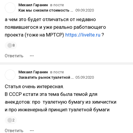
Михаил Гаранин
в посте
Как мы снизили стоимость интернета в офисе с 25 до 5 тысяч рублей в месяц
09.09.2020
а чем это будет отличаться от недавно
появившегося и уже реально работающего
проекта (тоже на MPTCP)
https://livelte.ru
?
8
Ответить
Михаил Гаранин
в посте
Захватить рынок туалетной бумаги и провалиться после 116 лет работы: история Scott Paper Company
05.09.2020
Статья очень интересная.
В СССР кстати эта тема была темой для
анекдотов: про туалетную бумагу из химчистки
и про инженерный принцип туалетной бумаги
2
Ответить