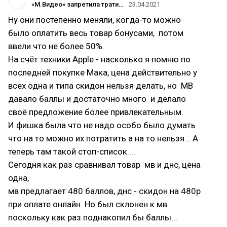
«М.Видео» запретила тратить бонусы на технику Apple, игровые консоли, аксессуары и некоторые другие товары
23.04.2021
Ну они постепенно меняли, когда-то можно
было оплатить весь товар бонусами, потом
ввели что не более 50%.
На счёт техники Apple - насколько я помню по
последней покупке Мака, цена действительно у
всех одна и типа скидон нельзя делать, но МВ
давало баллы и достаточно много и делало
своё предложение более привлекательным.
И фишка была что не надо особо было думать
что на то можно их потратить а на то нельзя... А
теперь там такой стоп-список....
Сегодня как раз сравнивал товар мв и днс, цена
одна,
мв предлагает 480 баллов, днс - скидон на 480р
при оплате онлайн. Но был склонен к мв
поскольку как раз поднакопил бы баллы...