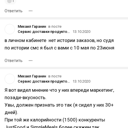
1
Ответить
Михаил Гаранин
в посте
Сервис доставки продуктовых наборов Grow Food перестал работать вне Москвы и Санкт-Петербурга из-за падения продаж
13.10.2020
в личном кабинете нет истории заказов, но судя
по истории смс я был с вами с 10 мая по 23июня
Ответить
Михаил Гаранин
в посте
Сервис доставки продуктовых наборов Grow Food перестал работать вне Москвы и Санкт-Петербурга из-за падения продаж
13.10.2020
Я вот видел мнение что у них впереди маркетинг,
позади-вкусность.
Увы, должен признать это так (я сидел у них 30+
дней).
При той же калорийности (1500) конкуренты
JustFood и SimpleMeals более скажем так