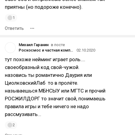
приятны (но подороже конечно).
1
Ответить
Михаил Гаранин
в посте
Роскосмос и частная компания МТКС подписали соглашение о создании многоразового космического корабля
02.10.2020
тут похоже нейминг играет роль....
своеобразный код свой-чужой.
назовись ты романтично Даурия или
ЦиолковскийЛаб то в пролёте.
называешься МБНСЫУ или МГТС и прочий
РОСЖИЛДОРГ то значит свой, понимаешь
правила игры и тебе ничего не надо
рассмузивать...
2