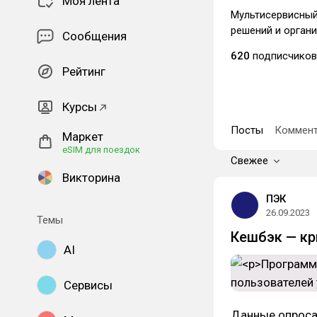
Моя лента
Мультисервисный 
решений и органи
Сообщения
620
подписчиков
Рейтинг
Курсы
Посты
Коммент
Маркет
eSIM для поездок
Свежее
Викторина
ПЭК
26.09.2023
Темы
Кешбэк — кр
AI
Сервисы
Данные опроса,