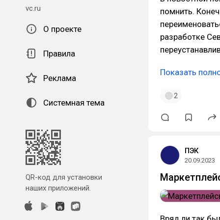
vc.ru
помнить. Конеч
переименоватьс
О проекте
разработке Сев
переустанавли
Правила
Показать полн
Реклама
2
Системная тема
ПЭК
20.09.2023
Маркетплейс
QR-код для установки
наших приложений.
Вряд ли так б