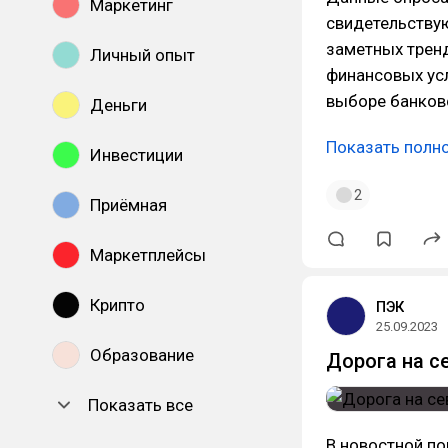
Маркетинг
свидетельствую
заметных тренд
Личный опыт
финансовых усл
выборе банков
Деньги
Показать полн
Инвестиции
2
Приёмная
Маркетплейсы
Крипто
ПЭК
25.09.2023
Образование
Дорога на с
Показать все
В новостной по