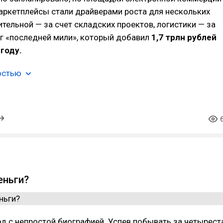
аркетплейсы стали драйверами роста для нескольких
ительной — за счет складских проектов, логистики — за
уг «последней мили», который добавил
1,7 трлн рублей
 году.
остью
еньги?
д с непростой биографией. Успев побывать за четырест