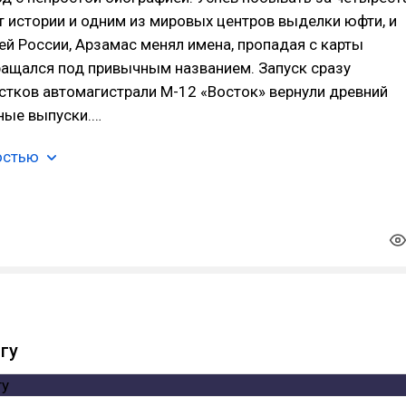
т истории и одним из мировых центров выделки юфти, и
ей России, Арзамас менял имена, пропадая с карты
ращался под привычным названием. Запуск сразу
стков автомагистрали М-12 «Восток» вернули древний
ные выпуски.…
остью
гу