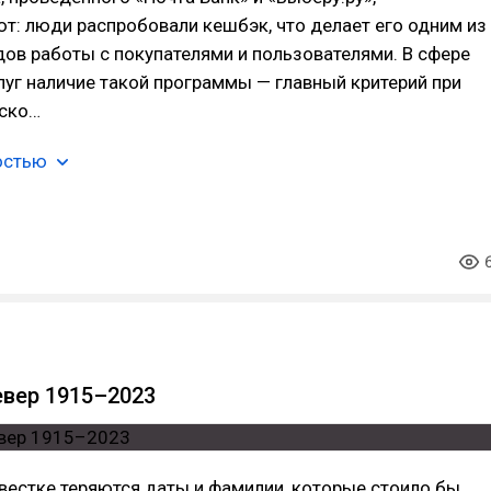
т: люди распробовали кешбэк, что делает его одним из
ов работы с покупателями и пользователями. В сфере
уг наличие такой программы — главный критерий при
ско…
остью
евер 1915–2023
вестке теряются даты и фамилии, которые стоило бы