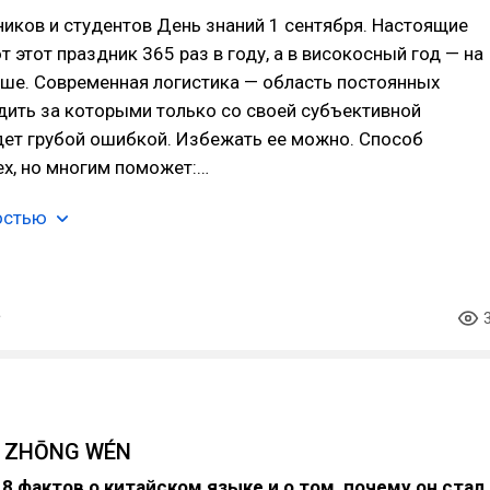
иков и студентов День знаний 1 сентября. Настоящие
 этот праздник 365 раз в году, а в високосный год — на
ьше. Современная логистика — область постоянных
дить за которыми только со своей субъективной
дет грубой ошибкой. Избежать ее можно. Способ
ех, но многим поможет:…
остью
 ZHŌNG WÉN
т
8 фактов о китайском языке и о том, почему он стал