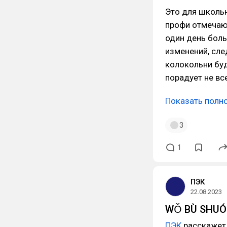
Это для школьн
профи отмечают
один день бол
изменений, сле
колокольни бу
порадует не вс
Показать полн
3
1
ПЭК
22.08.2023
WǑ BÙ SHUÓ
ПЭК
расскаже