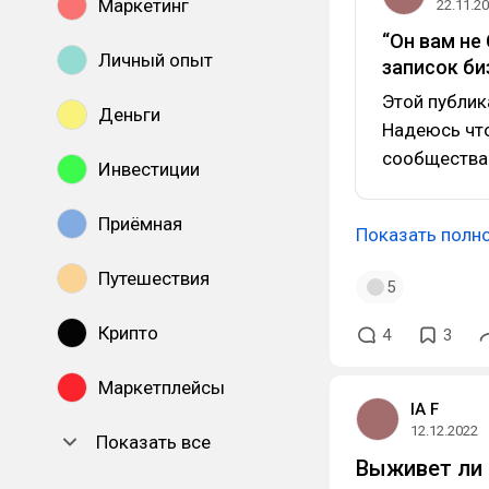
Маркетинг
22.11.2
“Он вам не 
Личный опыт
записок би
Этой публик
Деньги
Надеюсь что
сообщества
Инвестиции
Приёмная
Показать полн
Путешествия
5
Крипто
4
3
Маркетплейсы
IA F
12.12.2022
Показать все
Выживет ли 