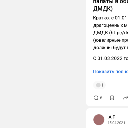
палаты в об
ДМДК)
Кратко: с 01.0
драгоценных ме
ДМДК (http://d
(ювелирные про
должны будут п
С 01.03.2022 г
Показать полн
1
6
IA F
15.04.2021