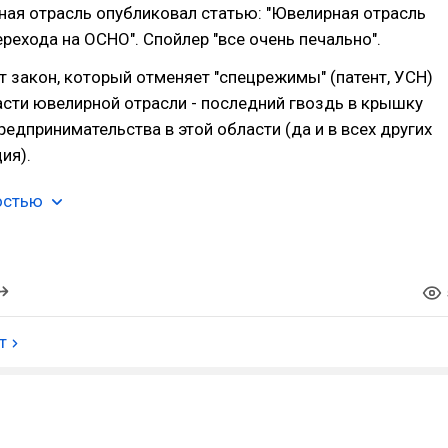
ая отрасль опубликовал статью: "Ювелирная отрасль
рехода на ОСНО". Спойлер "все очень печально".
т закон, который отменяет "спецрежимы" (патент, УСН)
сти ювелирной отрасли - последний гвоздь в крышку
редпринимательства в этой области (да и в всех других
ия).
остью
т