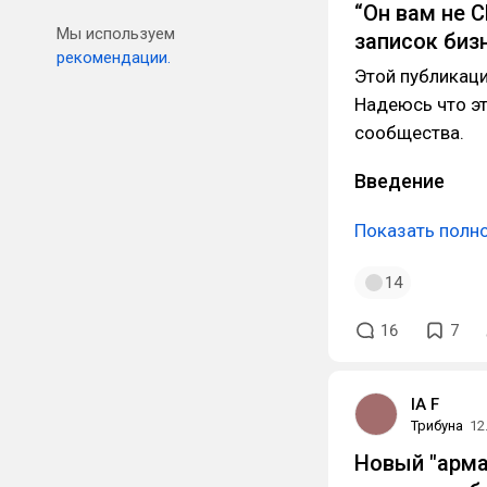
“Он вам не C
Мы используем
записок биз
рекомендации.
Этой публикаци
Надеюсь что эт
сообщества.
Введение
Показать полн
14
16
7
IA F
Трибуна
12
Новый "арма