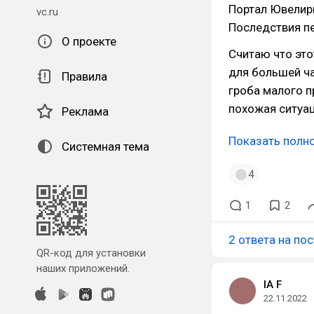
Портал Ювелирн
vc.ru
Последствия пе
О проекте
Считаю что это
для большей ча
Правила
гроба малого п
похожая ситуац
Реклама
Показать полн
Системная тема
4
1
2
2 ответа на пос
QR-код для установки
наших приложений.
IA F
22.11.2022