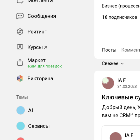
Моя лента
Бизнес (процессн
Сообщения
16
подписчиков
Рейтинг
Курсы
Посты
Коммент
Маркет
Свежее
eSIM для поездок
Викторина
IA F
31.03.2023
Ключевые су
Темы
Добрый день, У
AI
вам не CRM!” п
Сервисы
IA F