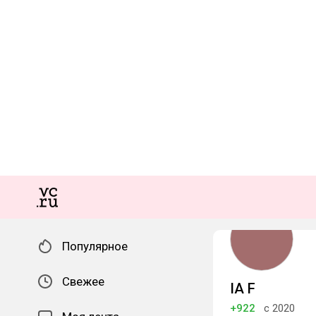
Популярное
Свежее
IA F
+922
с 2020