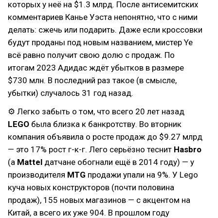
которых у неё на $1.3 млрд. После антисемитских
комментариев Канье Уэста непонятно, что с ними
делать: сжечь или подарить. Даже если кроссовки
будут проданы под новым названием, мистер Ye
всё равно получит свою долю с продаж. По
итогам 2023 Адидас ждёт убытков в размере
$730 млн. В последний раз такое (в смысле,
убытки) случалось 31 год назад.
⚙ Легко забыть о том, что всего 20 лет назад
LEGO
была близка к банкротству. Во вторник
компания объявила о росте продаж до $9.27 млрд
— это 17% рост г-к-г. Лего серьёзно теснит
Hasbro
(а
Mattel
датчане обогнали ещё в 2014 году) — у
производителя
MTG
продажи упали на 9%. У Lego
куча новых конструкторов (почти половина
продаж), 155 новых магазинов — с акцентом на
Китай, а всего их уже 904. В прошлом году