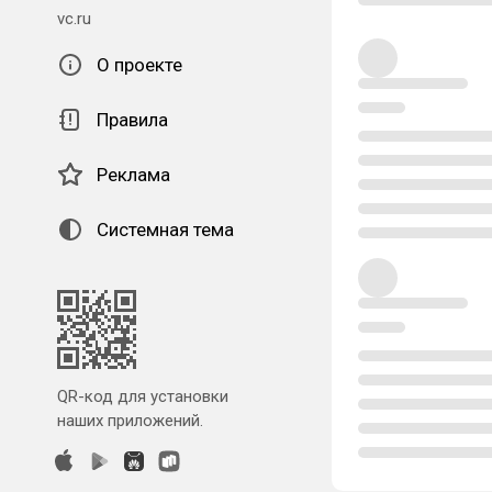
vc.ru
О проекте
Правила
Реклама
Системная тема
QR-код для установки
наших приложений.