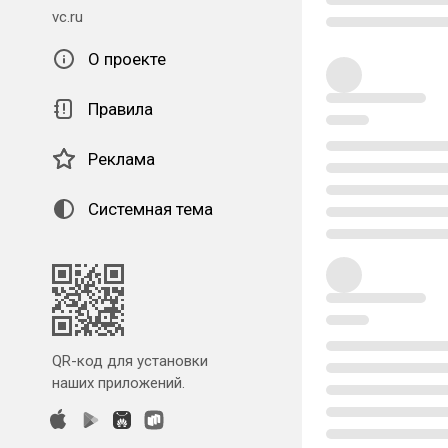
vc.ru
О проекте
Правила
Реклама
Системная тема
QR-код для установки
наших приложений.