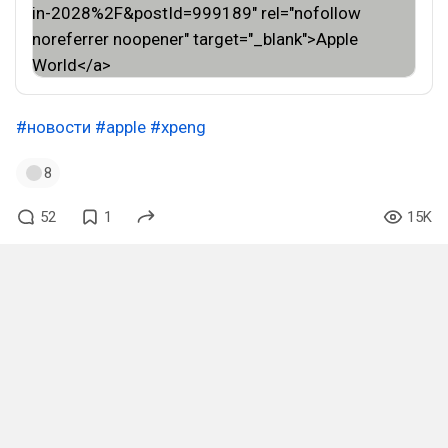
#новости
#apple
#xpeng
8
52
1
15K