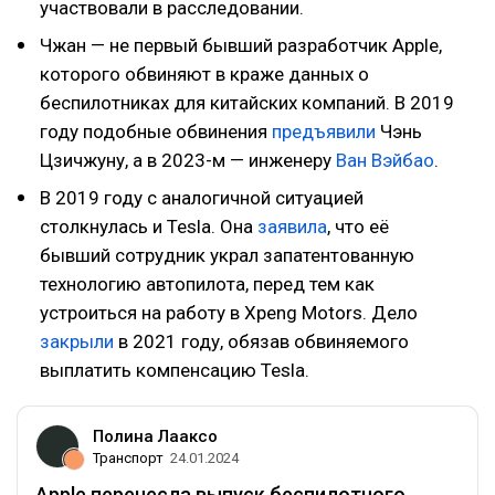
участвовали в расследовании.
Чжан — не первый бывший разработчик Apple,
которого обвиняют в краже данных о
беспилотниках для китайских компаний. В 2019
году подобные обвинения
предъявили
Чэнь
Цзичжуну, а в 2023-м — инженеру
Ван Вэйбао
.
В 2019 году с аналогичной ситуацией
столкнулась и Tesla. Она
заявила
, что её
бывший сотрудник украл запатентованную
технологию автопилота, перед тем как
устроиться на работу в Xpeng Motors. Дело
закрыли
в 2021 году, обязав обвиняемого
выплатить компенсацию Tesla.
Полина Лааксо
Транспорт
24.01.2024
Apple перенесла выпуск беспилотного