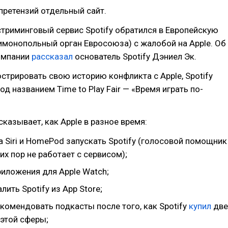
претензий отдельный сайт.
триминговый сервис Spotify обратился в Европейскую
монопольный орган Евросоюза) с жалобой на Apple. Об
компании
рассказал
основатель Spotify Дэниел Эк.
трировать свою историю конфликта с Apple, Spotify
од названием Time to Play Fair — «Время играть по-
сказывает, как Apple в разное время:
 Siri и HomePod запускать Spotify (голосовой помощник
сих пор не работает с сервисом);
риложения для Apple Watch;
лить Spotify из App Store;
комендовать подкасты после того, как Spotify
купил
две
 этой сферы;