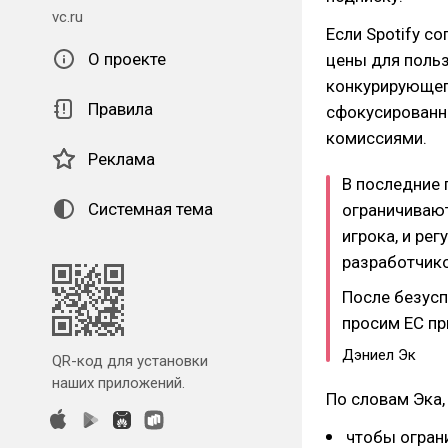
vc.ru
Если Spotify с
О проекте
цены для польз
конкурирующего
Правила
сфокусированны
комиссиями.
Реклама
В последние 
Системная тема
ограничивают
игрока, и ре
разработчик
После безус
просим ЕС пр
Дэниел Эк
QR-код для установки
наших приложений.
По словам Эка,
чтобы ограни