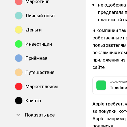
Маркетинг
не одобряла 
предлагала 
Личный опыт
платёжной с
Деньги
В компании так
собственные пр
Инвестиции
пользователям 
рекламных комп
Приёмная
приложения из-
сайте.
Путешествия
www.timet
Маркетплейсы
Timeline
Крипто
Apple требует,
за покупки, ко
Показать все
Apple: наприме
подписку.