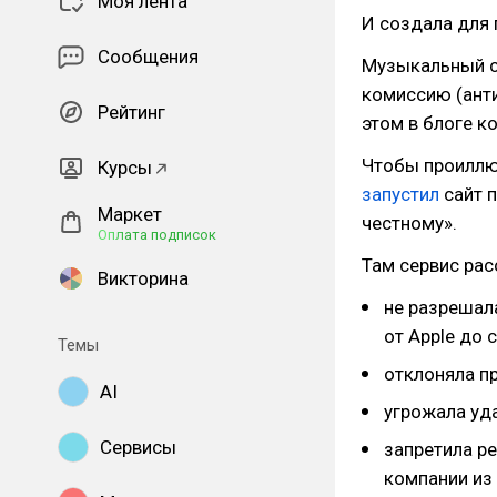
Моя лента
И создала для 
Сообщения
Музыкальный с
комиссию (анти
Рейтинг
этом в блоге 
Чтобы проиллюс
Курсы
запустил
сайт п
Маркет
честному».
Оплата подписок
Там сервис рас
Викторина
не разрешала
от Apple до 
Темы
отклоняла п
AI
угрожала уда
Сервисы
запретила ре
компании из