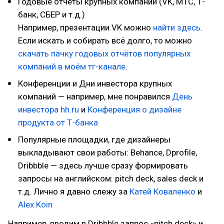
Годовые отчёты крупных компаний (VK, МТС, Т-
банк, СБЕР и т.д.)
Например, презентации VK можно
найти здесь
.
Если искать и собирать всё долго, то можно
скачать пачку годовых отчётов популярных
компаний в моём тг-канале
.
Конференции и Дни инвестора крупных
компаний — например, мне понравился
День
инвестора hh.ru
и
Конференция о дизайне
продукта от Т-банка
Популярные площадки, где дизайнеры
выкладывают свои работы: Behance, Dprofile,
Dribbble — здесь лучше сразу формировать
запросы на английском: pitch deck, sales deck и
т.д. Лично я давно слежу за
Катей Коваленко
и
Alex Koin
Например, вводим в Dribbble запрос «pitch deck» и