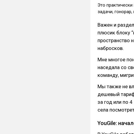
Это практически 
задачи, гонорар, 
Важен и раздел
плюсик блоку “
пространство н
набросков.
Мне многое пон
наседала со с
команду, мигри
Мы также не вл
дешевый тариф 
за год или по 
села посмотрет
YouGile: нача