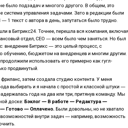
 не было подзадач и многого другого. В общем, это
е система управления задачами. Зато в редакции были
 ― 1 текст с автора в день, запутаться было трудно.
ли в Битрикс24. Точнее, перешла вся компания, включа
ансовый отдел, СЕО ― всем было чем заняться. Но был
: внедрение Битрикс ― это целый процесс, с
о обучению, бюджетом на внедренцев и многим другим.
продолжили использовать его примерно как гугл-
ько продвинутый.
а фриланс, затем создала студию контента. У меня
ода выбирать и я начала с простой и классной штуки ―
 задержалась года на два или три, притянув команду. Мы
ной доске:
Бэклог ― В работе ― Редактура ―
 ― Готово ― Оплачено.
Были довольны, но не хватало
 возможностей внутри задач ― например, возможность
очнить.