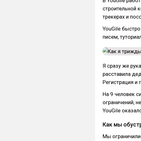
В YouGile рабо
строительной к
трекерах и пос
YouGile быстро
писем, туториал
Я сразу же рук
расставила дед
Регистрация и 
На 9 человек с
ограничений, н
YouGile оказал
Как мы обуст
Мы ограничили