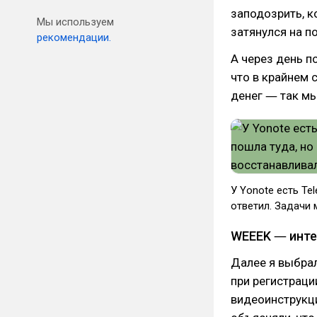
заподозрить, к
Мы используем
затянулся на п
рекомендации.
А через день п
что в крайнем 
денег ― так мы
У Yonote есть Te
ответил. Задачи 
WEEEK ― инте
Далее я выбрал
при регистраци
видеоинструкци