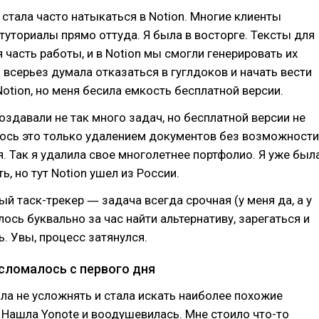
я стала часто натыкаться в Notion. Многие клиенты
туториалы прямо оттуда. Я была в восторге. Тексты для
 часть работы, и в Notion мы смогли генерировать их
Я всерьез думала отказаться в гуглдоков и начать вести
Notion, но меня бесила емкость бесплатной версии.
оздавали не так много задач, но бесплатной версии не
лось это только удалением документов без возможности
. Так я удалила свое многолетнее портфолио. Я уже был
ь, но тут Notion ушел из России.
ый таск-трекер ― задача всегда срочная (у меня да, а у
лось буквально за час найти альтернативу, зарегаться и
ь. Увы, процесс затянулся.
 сломалось с первого дня
ла не усложнять и стала искать наиболее похожие
. Нашла Yonote и воодушевилась. Мне стоило что-то