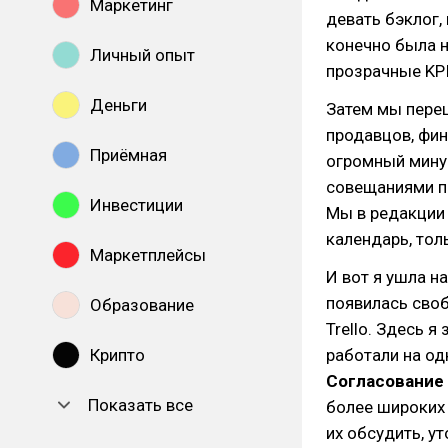
Маркетинг
девать бэклог,
конечно была н
Личный опыт
прозрачные KPI
Деньги
Затем мы переш
продавцов, фин
Приёмная
огромный минус
совещаниями п
Инвестиции
Мы в редакции 
календарь, тол
Маркетплейсы
И вот я ушла н
появилась своб
Образование
Trello. Здесь я
Крипто
работали на од
Согласование
Показать все
более широких
их обсудить, ут