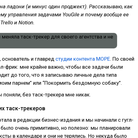
 на ладони (и минус один проджект). Рассказываю, как
му управления задачами YouGile и почему вообще ее
rello и Notion.
я, основатель и главред
студии контента МОРЕ
. По своей
ол-фрик: мне крайне важно, чтобы все задачи были
дит до того, что я записываю личные дела типа
моим парнем” или “Покормить бездомную собаку”.
ы поняли, без таск-трекера мне никак.
х таск-трекеров
отала в редакции бизнес-издания и мы начинали с гугл-
 было очень примитивно, но полезно: мы планировали
сты в календаре и они не терялись. Но некуда было