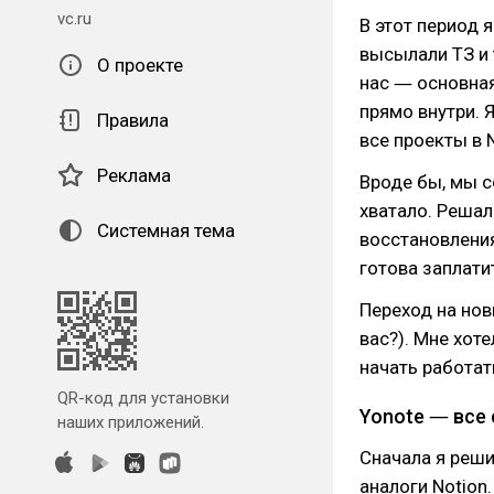
vc.ru
В этот период 
высылали ТЗ и 
О проекте
нас ― основная
прямо внутри. 
Правила
все проекты в 
Реклама
Вроде бы, мы с
хватало. Реша
Системная тема
восстановления
готова заплатит
Переход на нов
вас?). Мне хоте
начать работат
QR-код для установки
Yonote ― все
наших приложений.
Сначала я реши
аналоги Notion