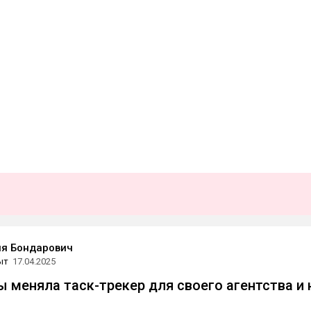
я Бондарович
ыт
17.04.2025
ы меняла таск-трекер для своего агентства и 