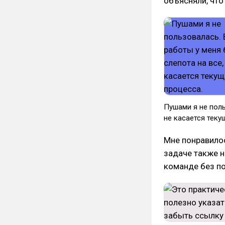
объясняли, что
Пушами я не поль
не касается теку
Мне понравилос
задаче также 
команде без по