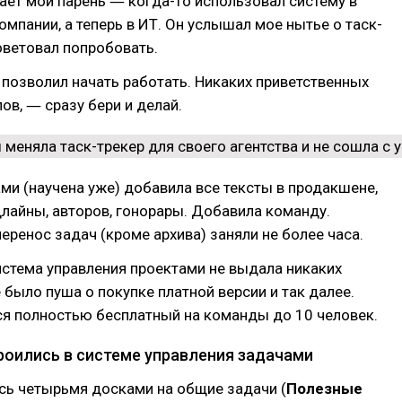
тает мой парень ― когда-то использовал систему в
омпании, а теперь в ИТ. Он услышал мое нытье о таск-
оветовал попробовать.
 позволил начать работать. Никаких приветственных
ов, ― сразу бери и делай.
ами (научена уже) добавила все тексты в продакшене,
лайны, авторов, гонорары. Добавила команду.
перенос задач (кроме архива) заняли не более часа.
истема управления проектами не выдала никаких
е было пуша о покупке платной версии и так далее.
ся полностью бесплатный на команды до 10 человек.
роились в системе управления задачами
сь четырьмя досками на общие задачи (
Полезные