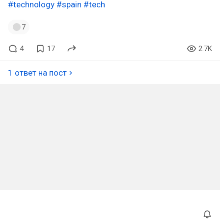
#technology
#spain
#tech
7
4
17
2.7K
1 ответ на пост