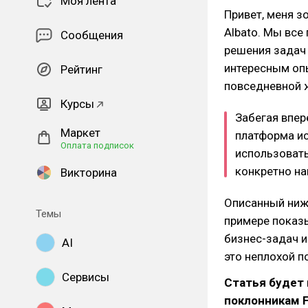
Моя лента
Привет, меня з
Albato. Мы все
Сообщения
решения задач 
интересным оп
Рейтинг
повседневной 
Курсы
Забегая впер
Маркет
платформа ис
Оплата подписок
использовать
конкретно н
Викторина
Описанный ниж
Темы
примере показы
бизнес-задач и
AI
это неплохой п
Сервисы
Статья будет 
поклонникам F