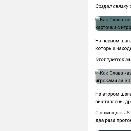
Создал связку 
На первом шаге
которые находя
Этот триггер з
На втором шаге
выставлены др
С помощью JS с
два раза прого