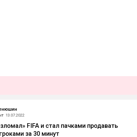
тенюшин
ыт
13.07.2022
взломал» FIFA и стал пачками продавать
игроками за 30 минут