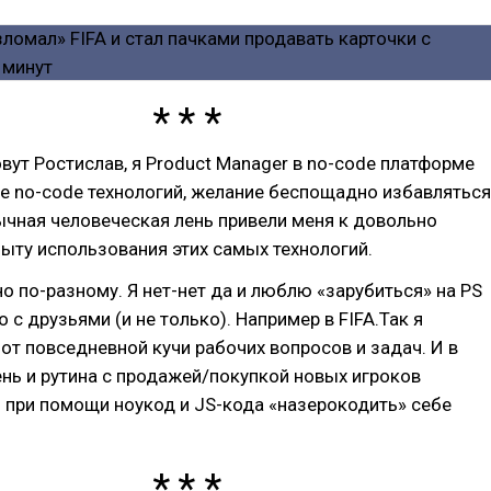
овут Ростислав, я Product Manager в no-code платформе
ие no-code технологий, желание беспощадно избавляться
ычная человеческая лень привели меня к довольно
ыту использования этих самых технологий.
 по-разному. Я нет-нет да и люблю «зарубиться» на PS
о с друзьями (и не только). Например в FIFA.Так я
от повседневной кучи рабочих вопросов и задач. И в
нь и рутина с продажей/покупкой новых игроков
 при помощи ноукод и JS-кода «назерокодить» себе