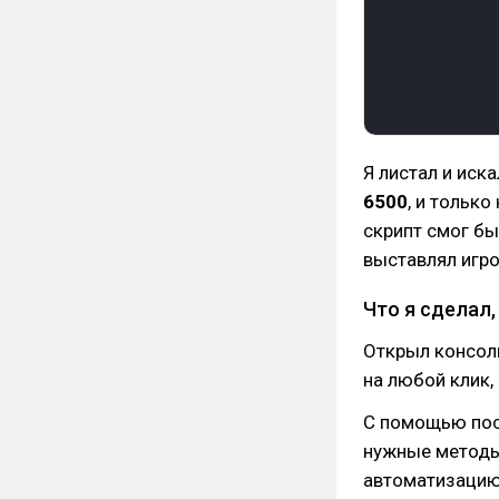
Я листал и иск
6500
, и только
скрипт смог бы
выставлял игр
Что я сделал
Открыл консоль
на любой клик,
С помощью пос
нужные методы,
автоматизацию 