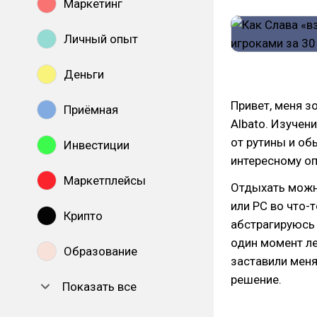
Маркетинг
Личный опыт
Деньги
Привет, меня з
Приёмная
Albato. Изучен
от рутины и об
Инвестиции
интересному оп
Маркетплейсы
Отдыхать можно
или PC во что-т
Крипто
абстрагируюсь 
один момент ле
Образование
заставили меня
решение.
Показать все