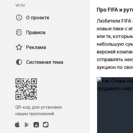
vc.ru
Про FIFA и рут
О проекте
Любители FIFA 
новые паки с и
Правила
или те, которы
небольшую сум
Реклама
версией компан
отправлять нен
Системная тема
аукцион по свое
QR-код для установки
наших приложений.