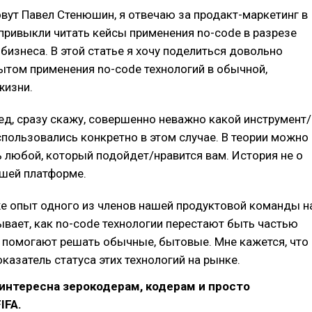
овут Павел Стенюшин, я отвечаю за продакт-маркетинг в
 привыкли читать кейсы применения no-code в разрезе
бизнеса. В этой статье я хочу поделиться довольно
ытом применения no-code технологий в обычной,
жизни.
ед, сразу скажу, совершенно неважно какой инструмент/
пользовались конкретно в этом случае. В теории можно
 любой, который подойдет/нравится вам. История не о
ашей платформе.
е опыт одного из членов нашей продуктовой команды н
вает, как no-code технологии перестают быть частью
 помогают решать обычные, бытовые. Мне кажется, что
оказатель статуса этих технологий на рынке.
интересна зерокодерам, кодерам и просто
IFA.