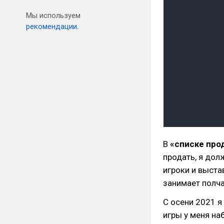
Мы используем
рекомендации.
В
«списке про
продать, я дол
игроки и выста
занимает полч
С осени 2021 я
игры у меня н